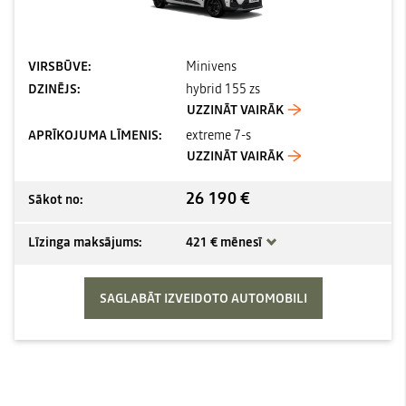
VIRSBŪVE:
Minivens
DZINĒJS:
hybrid 155 zs
UZZINĀT VAIRĀK
APRĪKOJUMA LĪMENIS:
extreme 7-s
UZZINĀT VAIRĀK
26 190 €
Sākot no:
Līzinga maksājums:
421 € mēnesī
SAGLABĀT IZVEIDOTO AUTOMOBILI