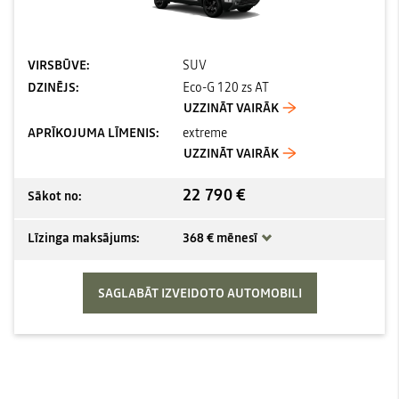
VIRSBŪVE:
SUV
DZINĒJS:
Eco-G 120 zs AT
UZZINĀT VAIRĀK
APRĪKOJUMA LĪMENIS:
extreme
UZZINĀT VAIRĀK
22 790 €
Sākot no:
Līzinga maksājums:
368 € mēnesī
SAGLABĀT IZVEIDOTO AUTOMOBILI