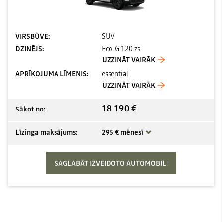
VIRSBŪVE:
SUV
DZINĒJS:
Eco-G 120 zs
UZZINĀT VAIRĀK
APRĪKOJUMA LĪMENIS:
essential
UZZINĀT VAIRĀK
18 190 €
Sākot no:
Līzinga maksājums:
295 € mēnesī
SAGLABĀT IZVEIDOTO AUTOMOBILI