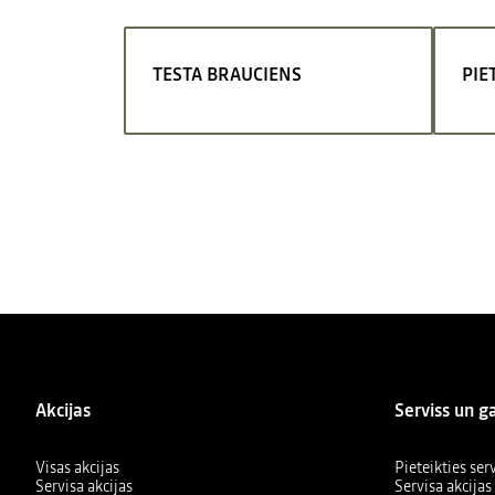
TESTA BRAUCIENS
PIE
Akcijas
Serviss un g
Visas akcijas
Pieteikties se
Servisa akcijas
Servisa akcijas