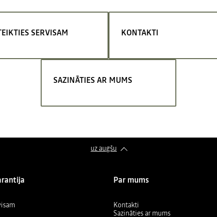
TEIKTIES SERVISAM
KONTAKTI
SAZINĀTIES AR MUMS
uz augšu
arantija
Par mums
rvisam
Kontakti
Sazināties ar mums