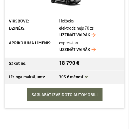
VIRSBŪVE:
Hečbeks
DZINĒJS:
elektrodzinējs 70 zs
UZZINĀT VAIRĀK
APRĪKOJUMA LĪMENIS:
expression
UZZINĀT VAIRĀK
18 790 €
Sākot no:
Līzinga maksājums:
305 € mēnesī
SAGLABĀT IZVEIDOTO AUTOMOBILI