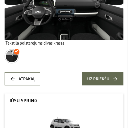
Tekstila polsterējums divās krāsās
ATPAKAĻ
UZ PRIEKŠU
JŪSU SPRING