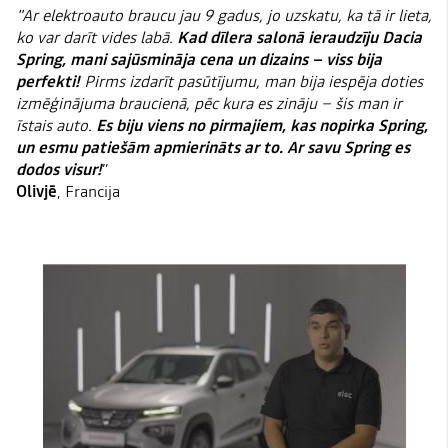
"Ar elektroauto braucu jau 9 gadus, jo uzskatu, ka tā ir lieta,
ko var darīt vides labā.
Kad dīlera salonā ieraudzīju Dacia
Spring, mani sajūsmināja cena un dizains – viss bija
perfekti!
Pirms izdarīt pasūtījumu, man bija iespēja doties
izmēģinājuma braucienā, pēc kura es zināju – šis man ir
īstais auto.
Es biju viens no pirmajiem, kas nopirka Spring,
un esmu patiešām apmierināts ar to. Ar savu Spring es
dodos visur!
”
Olivjē
, Francija