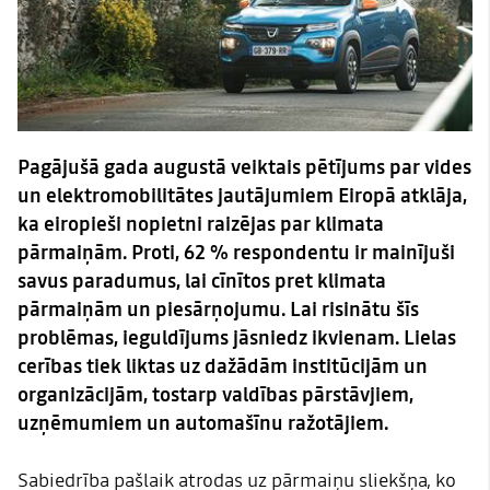
Pagājušā gada augustā veiktais pētījums par vides
un elektromobilitātes jautājumiem Eiropā atklāja,
ka eiropieši nopietni raizējas par klimata
pārmaiņām. Proti, 62 % respondentu ir mainījuši
savus paradumus, lai cīnītos pret klimata
pārmaiņām un piesārņojumu. Lai risinātu šīs
problēmas, ieguldījums jāsniedz ikvienam. Lielas
cerības tiek liktas uz dažādām institūcijām un
organizācijām, tostarp valdības pārstāvjiem,
uzņēmumiem un automašīnu ražotājiem.
Sabiedrība pašlaik atrodas uz pārmaiņu sliekšņa, ko