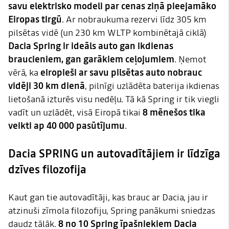
savu elektrisko modeli par cenas ziņā pieejamāko
Eiropas tirgū
. Ar nobraukuma rezervi līdz 305 km
pilsētas vidē (un 230 km WLTP kombinētajā ciklā)
Dacia Spring ir ideāls auto gan ikdienas
braucieniem, gan garākiem ceļojumiem
. Ņemot
vērā, ka
eiropieši ar savu pilsētas auto nobrauc
vidēji 30 km dienā
, pilnīgi uzlādēta baterija ikdienas
lietošanā izturēs visu nedēļu. Tā kā Spring ir tik viegli
vadīt un uzlādēt, visā Eiropā tikai
8 mēnešos tika
veikti ap 40 000 pasūtījumu
.
Dacia SPRING un autovadītājiem ir līdzīga
dzīves filozofija
Kaut gan tie autovadītāji, kas brauc ar Dacia, jau ir
atzinuši zīmola filozofiju, Spring panākumi sniedzas
daudz tālāk.
8 no 10 Spring īpašniekiem Dacia