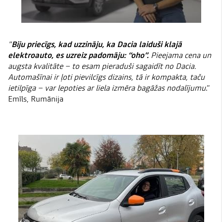
"
Biju priecīgs, kad uzzināju, ka Dacia laiduši klajā
elektroauto, es uzreiz padomāju: “oho”.
Pieejama cena un
augsta kvalitāte – to esam pieraduši sagaidīt no Dacia.
Automašīnai ir ļoti pievilcīgs dizains, tā ir kompakta, taču
ietilpīga – var lepoties ar liela izmēra bagāžas nodalījumu
.”
Emīls, Rumānija