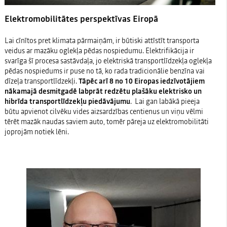
Elektromobilitātes perspektīvas Eiropā
Lai cīnītos pret klimata pārmaiņām, ir būtiski attīstīt transporta
veidus ar mazāku oglekļa pēdas nospiedumu. Elektrifikācija ir
svarīga šī procesa sastāvdaļa, jo elektriskā transportlīdzekļa oglekļa
pēdas nospiedums ir puse no tā, ko rada tradicionālie benzīna vai
dīzeļa transportlīdzekļi.
Tāpēc arī 8 no 10 Eiropas iedzīvotājiem
nākamajā desmitgadē labprāt redzētu plašāku elektrisko un
hibrīda transportlīdzekļu piedāvājumu
. Lai gan labākā pieeja
būtu apvienot cilvēku vides aizsardzības centienus un viņu vēlmi
tērēt mazāk naudas saviem auto, tomēr pāreja uz elektromobilitāti
joprojām notiek lēni.