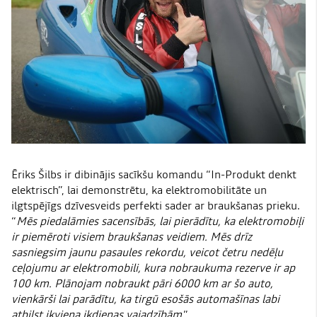
Ēriks Šilbs ir dibinājis sacīkšu komandu “In-Produkt denkt
elektrisch”, lai demonstrētu, ka elektromobilitāte un
ilgtspējīgs dzīvesveids perfekti sader ar braukšanas prieku.
“
Mēs piedalāmies sacensībās, lai pierādītu, ka elektromobiļi
ir piemēroti visiem braukšanas veidiem. Mēs drīz
sasniegsim jaunu pasaules rekordu, veicot četru nedēļu
ceļojumu ar elektromobili, kura nobraukuma rezerve ir ap
100 km. Plānojam nobraukt pāri 6000 km ar šo auto,
vienkārši lai parādītu, ka tirgū esošās automašīnas labi
atbilst ikviena ikdienas vajadzībām
.”