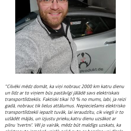
"Cilvēki mēdz domāt, ka viņi nobrauc 2000 km katru dienu
un līdz ar to viņiem būs pastāvīgi jālādē savs elektriskais
transportlīdzeklis. Faktiski tikai 10 % no mums, labi, ja reizi
gadā, nobrauc tik lielus attālumus. Nepieciešams elektrisko
transportlīdzekli iepazīt tuvāk, lai ieraudzītu, cik viegli ir to
uzlādēt mājās, un izjustu prieku,katru dienu uzsākot ar
pilnu ‘tvertni’. Vēl jo vairāk, mēdz būt maldīgs uzskats, ka