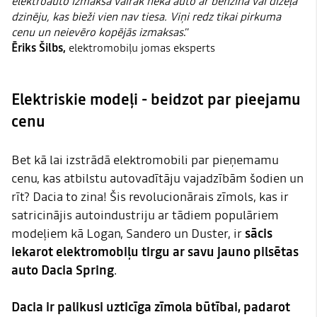
elektroauto izmaksā vairāk nekā auto ar benzīna vai dīzeļa
dzinēju, kas bieži vien nav tiesa. Viņi redz tikai pirkuma
cenu un neievēro kopējās izmaksas
.”
Ēriks Šilbs,
elektromobiļu jomas eksperts
Elektriskie modeļi - beidzot par pieejamu
cenu
Bet kā lai izstrādā elektromobili par pieņemamu
cenu, kas atbilstu autovadītāju vajadzībām šodien un
rīt? Dacia to zina! Šis revolucionārais zīmols, kas ir
satricinājis autoindustriju ar tādiem populāriem
modeļiem kā Logan, Sandero un Duster, ir
sācis
iekarot elektromobiļu tirgu ar savu jauno pilsētas
auto Dacia Spring
.
Dacia ir palikusi uzticīga zīmola būtībai, padarot