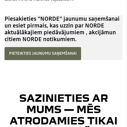
Piesakieties "NORDE" jaunumu saņemšanai
un esiet pirmais, kas uzzin par NORDE
aktuālākajiem piedāvājumiem , akcijāmun
citiem NORDE notikumiem.
PIETEIKTIES JAUNUMU SAŅEMŠANAI
SAZINIETIES AR
MUMS — MĒS
ATRODAMIES TIKAI