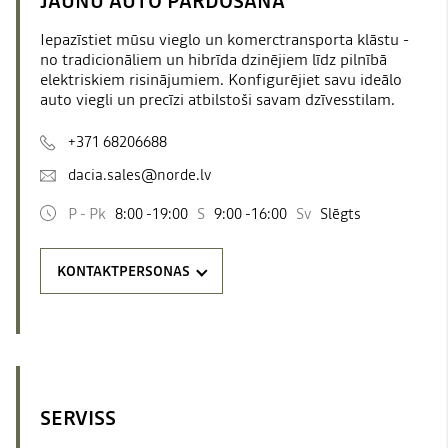
JAUNU AUTO PĀRDOŠANA
Iepazīstiet mūsu vieglo un komerctransporta klāstu -
no tradicionāliem un hibrīda dzinējiem līdz pilnībā
elektriskiem risinājumiem. Konfigurējiet savu ideālo
auto viegli un precīzi atbilstoši savam dzīvesstilam.
+371 68206688
dacia.sales@norde.lv
P - Pk
8:00 -19:00
S
9:00 -16:00
Sv
Slēgts
KONTAKTPERSONAS
SERVISS