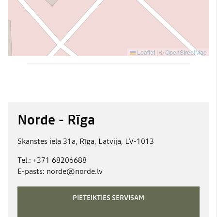
Leaflet
|
©
OpenStreetMap
Norde - Rīga
Skanstes iela 31a, Rīga, Latvija, LV-1013
Tel.:
+371 68206688
E-pasts:
norde@norde.lv
PIETEIKTIES SERVISAM