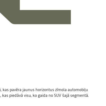
, kas pavēra jaunus horizontus zīmola automobiļu
is, kas piedāvā visu, ko gaida no SUV šajā segmentā.