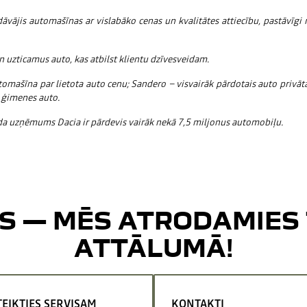
ājis automašīnas ar vislabāko cenas un kvalitātes attiecību, pastāvīgi n
 uzticamus auto, kas atbilst klientu dzīvesveidam.
utomašīna par lietota auto cenu; Sandero – visvairāk pārdotais auto privā
 ģimenes auto.
ada uzņēmums Dacia ir pārdevis vairāk nekā 7,5 miljonus automobiļu.
S — MĒS ATRODAMIES 
ATTĀLUMĀ!
TEIKTIES SERVISAM
KONTAKTI