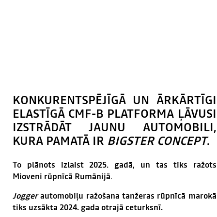
KONKURENTSPĒJĪGĀ UN ĀRKĀRTĪGI
ELASTĪGĀ CMF-B PLATFORMA ĻĀVUSI
IZSTRĀDĀT JAUNU AUTOMOBILI,
KURA PAMATĀ IR
BIGSTER CONCEPT
.
To plānots izlaist 2025. gadā, un tas tiks ražots
Mioveni rūpnīcā Rumānijā
.
Jogger
automobiļu ražošana tanžeras rūpnīcā marokā
tiks uzsākta 2024. gada otrajā ceturksnī.