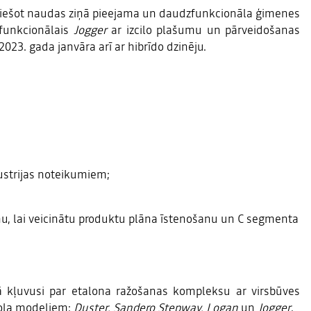
viešot naudas ziņā pieejama un daudzfunkcionāla ģimenes
funkcionālais
Jogger
ar izcilo plašumu un pārveidošanas
023. gada janvāra arī ar hibrīdo dzinēju.
ustrijas noteikumiem;
nu, lai veicinātu produktu plāna īstenošanu un C segmenta
ā kļuvusi par etalona ražošanas kompleksu ar virsbūves
īmola modeļiem:
Duster, Sandero Stepway, Logan
un
Jogger
.