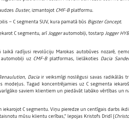
aaudzes
Duster
, izmantojot
CMF-B
platformu.
ilis – C segmenta SUV, kura pamatā būs
Bigster Concept
.
ekarot C segmentu, arī
Jogger
automobiļi, tostarp
Jogger
HYB
laikā radījusi revolūciju Marokas autobūves nozarē, ņemot 
i automobiļi uz
CMF-B
platformas, lielākoties
Dacia Sande
Renaulution
,
Dacia
ir veiksmīgi noslēgusi savas radikālās tra
cētos modeļus. Tagad koncentrējamies uz C segmenta iekar
varīgāko saviem klientiem un piedāvāt labāko vērtības un na
m iekarojot C segmentu. Viņu pieredze un centīgais darbs ikd
ttaisnotu mūsu klientu cerības,” lepojas Kristofs Dridī (
Christ