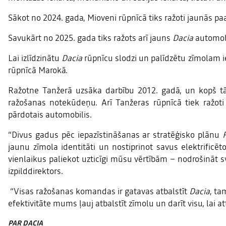
Sākot no 2024. gada, Mioveni rūpnīcā tiks ražoti jaunās p
Savukārt no 2025. gada tiks ražots arī jauns
Dacia
automob
Lai izlīdzinātu
Dacia
rūpnīcu slodzi un palīdzētu zīmolam i
rūpnīcā Marokā.
Ražotne Tanžerā uzsāka darbību 2012. gadā, un kopš tā 
ražošanas notekūdeņu. Arī Tanžeras rūpnīcā tiek ražot
pārdotais automobilis.
“Divus gadus pēc iepazīstināšanas ar stratēģisko plānu
jaunu zīmola identitāti un nostiprinot savus elektrifi
vienlaikus paliekot uzticīgi mūsu vērtībām – nodrošināt s
izpilddirektors.
“Visas ražošanas komandas ir gatavas atbalstīt
Dacia
, ta
efektivitāte mums ļauj atbalstīt zīmolu un darīt visu, lai a
PAR DACIA