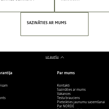
SAZINĀTIES AR MUMS
uz augšu
arantija
Par mums
rvisam
Kontakti
Sazināties ar mums
Vakances
onts
Testa brauciens
Pieteikties jaunumu saņemšanai
Par NORDE