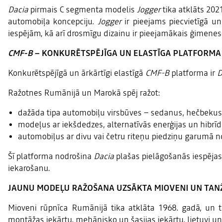
Dacia
pirmais C segmenta modelis
Jogger
tika atklāts 20
automobiļa koncepciju.
Jogger
ir pieejams piecvietīgā un 
iespējām, kā arī drosmīgu dizainu ir pieejamākais ģimenes a
CMF-B
– KONKURĒTSPĒJĪGA UN ELASTĪGA PLATFORM
Konkurētspējīgā un ārkārtīgi elastīgā
CMF-B
platforma ir
D
Ražotnes Rumānijā un Marokā spēj ražot:
dažāda tipa automobiļu virsbūves – sedanus, hečbekus
modeļus ar iekšdedzes, alternatīvās enerģijas un hibrī
automobiļus ar divu vai četru riteņu piedziņu garumā no
Šī platforma nodrošina
Dacia
plašas pielāgošanās iespējas
iekarošanu.
JAUNU MODEĻU RAŽOŠANA UZSĀKTA MIOVENI UN TAN
Mioveni rūpnīca Rumānijā tika atklāta 1968. gadā, un 
montāžas iekārtu, mehānisko un šasijas iekārtu, lietuvi un