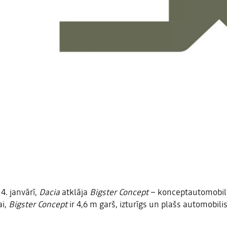
4. janvārī,
Dacia
atklāja
Bigster Concept
– konceptautomobili
ai,
Bigster Concept
ir 4,6 m garš, izturīgs un plašs automobil