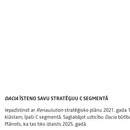
DACIA
ĪSTENO SAVU STRATĒĢIJU C SEGMENTĀ
Iepazīstinot ar
Renaulution
stratēģisko plānu 2021. gada 1
klāstam, īpaši C segmentā. Saglabājot uzticību
Dacia
būtīb
Plānots, ka tas tiks izlaists 2025. gadā.