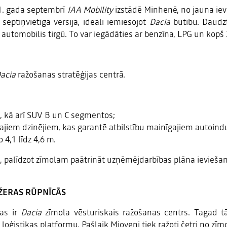
21. gada septembrī
IAA Mobility
izstādē Minhenē, no jauna ie
septiņvietīgā versijā, ideāli iemiesojot
Dacia
būtību. Daudz
utomobilis tirgū. To var iegādāties ar benzīna, LPG un kopš 2
A
acia
ražošanas stratēģijas centrā.
, kā arī SUV B un C segmentos;
dajiem dzinējiem, kas garantē atbilstību mainīgajiem autoind
 4,1 līdz 4,6 m.
, palīdzot zīmolam paātrināt uzņēmējdarbības plāna ievieša
ŽERAS RŪPNĪCĀS
tas ir
Dacia
zīmola vēsturiskais ražošanas centrs. Tagad t
 loģistikas platformu. Pašlaik Mioveni tiek ražoti četri no z