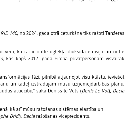
RID 140
, no 2024. gada otrā ceturkšņa tiks ražoti Tanžeras
vērā, ka tai ir nulle oglekļa dioksīda emisiju un nulle
ro
, kas kopš 2017. gada Eiropā privātpersonām visvairāk
nsformācijas fāzi, pilnībā atjaunojot visu klāstu, ieviešot
ošanu un tādēļ izstrādājam mūsu uzņēmējdarbības plānu,
udas attiecību,” saka Deniss le Vots (
Denis Le Vot
),
Dacia
ienā, kā arī mūsu ražošanas sistēmas elastība un
ophe Dridi
),
Dacia
ražošanas viceprezidents.