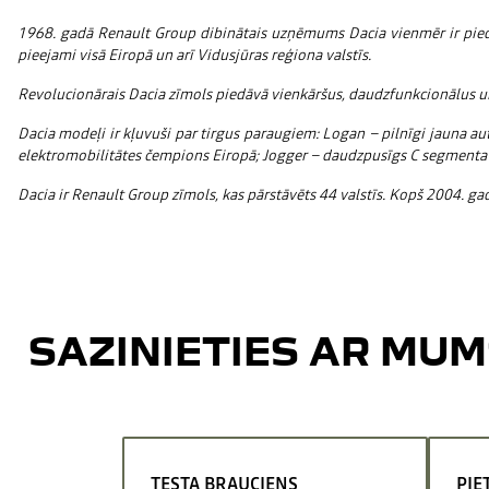
1968. gadā Renault Group dibinātais uzņēmums Dacia vienmēr ir piedāv
pieejami visā Eiropā un arī Vidusjūras reģiona valstīs.
Revolucionārais Dacia zīmols piedāvā vienkāršus, daudzfunkcionālus un
Dacia modeļi ir kļuvuši par tirgus paraugiem: Logan – pilnīgi jauna a
elektromobilitātes čempions Eiropā; Jogger – daudzpusīgs C segmenta
Dacia ir Renault Group zīmols, kas pārstāvēts 44 valstīs. Kopš 2004. g
SAZINIETIES AR MUM
TESTA BRAUCIENS
PIE