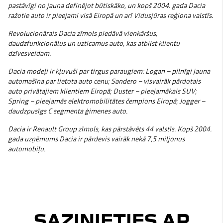
pastāvīgi no jauna definējot būtiskāko, un kopš 2004. gada Dacia
ražotie auto ir pieejami visā Eiropā un arī Vidusjūras reģiona valstīs.
Revolucionārais Dacia zīmols piedāvā vienkāršus,
daudzfunkcionālus un uzticamus auto, kas atbilst klientu
dzīvesveidam.
Dacia modeļi ir kļuvuši par tirgus paraugiem: Logan – pilnīgi jauna
automašīna par lietota auto cenu; Sandero – visvairāk pārdotais
auto privātajiem klientiem Eiropā; Duster – pieejamākais SUV;
Spring – pieejamās elektromobilitātes čempions Eiropā; Jogger –
daudzpusīgs C segmenta ģimenes auto.
Dacia ir Renault Group zīmols, kas pārstāvēts 44 valstīs. Kopš 2004.
gada uzņēmums Dacia ir pārdevis vairāk nekā 7,5 miljonus
automobiļu.
SAZINIETIES AR