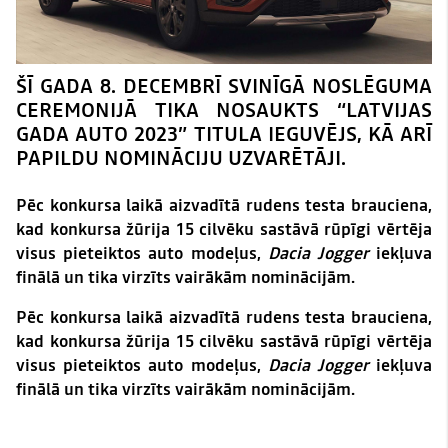
ŠĪ GADA 8. DECEMBRĪ SVINĪGĀ NOSLĒGUMA
CEREMONIJĀ TIKA NOSAUKTS “LATVIJAS
GADA AUTO 2023” TITULA IEGUVĒJS, KĀ ARĪ
PAPILDU NOMINĀCIJU UZVARĒTĀJI.
Pēc konkursa laikā aizvadītā rudens testa brauciena,
kad konkursa žūrija 15 cilvēku sastāvā rūpīgi vērtēja
visus pieteiktos auto modeļus,
Dacia Jogger
iekļuva
finālā un tika virzīts vairākām nominācijām.
Pēc konkursa laikā aizvadītā rudens testa brauciena,
kad konkursa žūrija 15 cilvēku sastāvā rūpīgi vērtēja
visus pieteiktos auto modeļus,
Dacia Jogger
iekļuva
finālā un tika virzīts vairākām nominācijām.