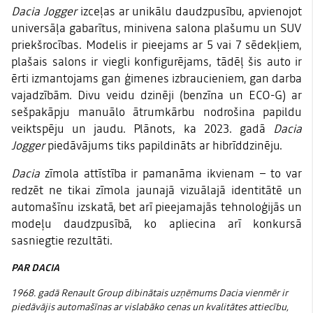
Dacia Jogger
izceļas ar unikālu daudzpusību, apvienojot
universāļa gabarītus, minivena salona plašumu un SUV
priekšrocības. Modelis ir pieejams ar 5 vai 7 sēdekļiem,
plašais salons ir viegli konfigurējams, tādēļ šis auto ir
ērti izmantojams gan ģimenes izbraucieniem, gan darba
vajadzībām. Divu veidu dzinēji (benzīna un ECO-G) ar
sešpakāpju manuālo ātrumkārbu nodrošina papildu
veiktspēju un jaudu. Plānots, ka 2023. gadā
Dacia
Jogger
piedāvājums tiks papildināts ar hibrīddzinēju.
Dacia
zīmola attīstība ir pamanāma ikvienam – to var
redzēt ne tikai zīmola jaunajā vizuālajā identitātē un
automašīnu izskatā, bet arī pieejamajās tehnoloģijās un
modeļu daudzpusībā, ko apliecina arī konkursā
sasniegtie rezultāti.
PAR DACIA
1968. gadā Renault Group dibinātais uzņēmums Dacia vienmēr ir
piedāvājis automašīnas ar vislabāko cenas un kvalitātes attiecību,