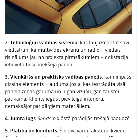
2.
Tehnoloģiju vadības sistēma
, kas ļauj izmantot savu
viedtālruni kā multivides ekrānu un radio – viedais
risinājums jau no projekta pirmsākumiem – dokstacija
iebūvēta tieši priekšējā panelī.
3. Vienkāršs un praktisks vadības panelis
, kam ir īpašs
dizaina elements – auduma josla, kas iestrādāta visā
paneļa zonas garumā un ir gan vizuāli, gan taustei
patīkama. Klients iegūst pievilcīgu interjeru,
nemaksājot par dārgiem materiāliem.
4. Jumta logs
Sandero
klāstā parādījās trešajā paaudzē.
5. Platība un komforts.
Šie divi vārdi raksturo ikvienu