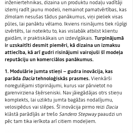
inženiertehnikas, dizaina un produktu nodaļu vadītāji
izlemj radīt jaunu modeli, nemainot pamatvērtības, kas
zīmolam nesušas tādus panākumus, viņi pieliek visas
pūles, lai panāktu vēlamo. Ikviens risinājums tiek rūpīgi
izvērtēts, lai noteiktu to, kas vislabāk atbilst klientu
gaidām, ir praktiskākais un izdevīgākais.
Turpinājumā
ir uzskaitīti desmit piemēri, kā dizaina un izmaksu
attiecība, kā arī gudri risinājumi vairojuši šī modeļa
reputāciju un komerciālos panākumus.
1.
Modulārie jumta stieņi
– gudra inovācija, kas
parāda
Dacia
tehnoloģiskās prasmes.
Vienkārši
noregulējami stiprinājumi, kurus var pārvietot no
garenvirziena šķērseniski. Nav jāiegādājas otrs stieņu
komplekts, lai uzliktu jumta bagāžas nodalījumu,
velosipēdus vai slēpes. Šī inovācija pirmo reizi
Dacia
klāstā parādījās ar trešo
Sandero Stepway
paaudzi un
pēc tam tika ierīkota arī citiem modeļiem.