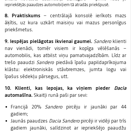
iepriekšējās paaudzes automobiļiem tā atradās priekšpusē.
8. Praktiskums
– centrālajā konsolē ierīkots mazs
āķītis, uz kura uzkārt maisiņu vai mazus personīgus
priekšmetus.
9. Iespējas pielāgotas ikvienai gaumei.
Sandero
klienti
nav vienādi, tomēr visiem ir kopīga vēlēšanās –
automobilis, kas atbilst viņu pamatvajadzībām. Līdz ar
trešo paaudzi
Sandero
piedāvā īpašu papildaprīkojuma
klāstu: elektroniskās stāvbremzes, jumta logu vai
īpašus sēdekļu pārsegus, utt.
10. Klienti, kas lepojas, ka viņiem pieder
Dacia
automašīna.
Skaitļi runā paši par sevi:
Francijā 20%
Sandero
pircēju ir jaunāki par 44
gadiem;
Jaunās paaudzes
Dacia Sandero
pircēji ir vidēji par trīs
gadiem jaunāki, salīdzinot ar iepriekšējo paaudžu