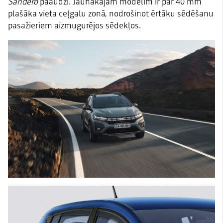
Sandero
paaudzi. Jaunākajam modelim ir par 40 mm
plašāka vieta ceļgalu zonā, nodrošinot ērtāku sēdēšanu
pasažieriem aizmugurējos sēdekļos.