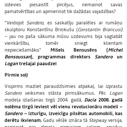
izdevies piesaistīt pircējus, nemainot savas
pamatvērtības un apmierinot tik dažādas vajadzības?
“Veidojot
Sandero
, es saskatīju paralēles ar rumāņu
skulptoru Konstantīnu Briņkušu (
Constantin Brancusi)
– jau no paša sākuma mūsu uzdevums bija saglabāt
vienkāršību, tomēr sniegt klientam
nepieciešamāko.”
Mišels Bensusēns (
Michel
Bensoussan
), programmas direktors
Sandero
un
Logan
trešajai paaudzei
Pirmie soļi
Vispirms mazliet paraudzīsimies atpakaļ, lai izprastu
Sandero
veiksmes stāsta pirmsākumus. Pēc
Logan
modeļa izlaišanas tirgū 2004. gadā,
Dacia
2008. gadā
nolēma tirgū ieviest vēl vienu revolucionāru modeli –
Sandero
– izturīgu, izveicīgu pilsētas automobili, kas
derētu ikvienam.
Gadu vēlāk iznāca tā
Stepway
versija,