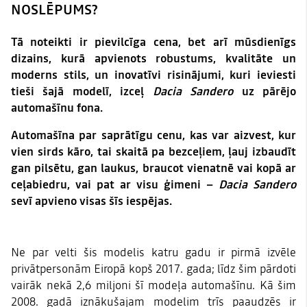
NOSLĒPUMS?
Tā noteikti ir pievilcīga cena, bet arī mūsdienīgs
dizains, kurā apvienots robustums, kvalitāte un
moderns stils, un inovatīvi risinājumi, kuri ieviesti
tieši šajā modelī, izceļ
Dacia Sandero
uz pārējo
automašīnu fona.
Automašīna par saprātīgu cenu, kas var aizvest, kur
vien sirds kāro, tai skaitā pa bezceļiem, ļauj izbaudīt
gan pilsētu, gan laukus, braucot vienatnē vai kopā ar
ceļabiedru, vai pat ar visu ģimeni –
Dacia Sandero
sevī apvieno visas šīs iespējas.
Ne par velti šis modelis katru gadu ir pirmā izvēle
privātpersonām Eiropā kopš 2017. gada; līdz šim pārdoti
vairāk nekā 2,6 miljoni šī modeļa automašīnu. Kā šim
2008. gadā iznākušajam modelim trīs paaudzēs ir