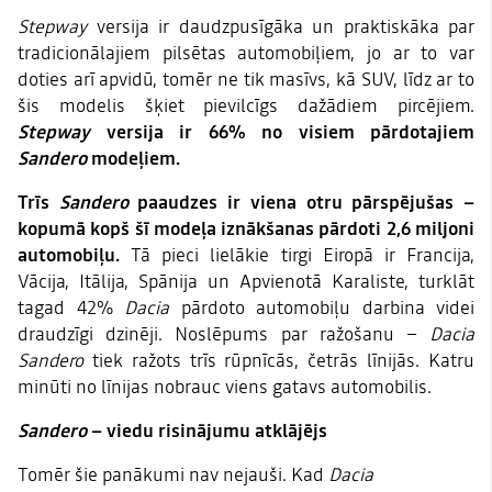
Stepway
versija ir daudzpusīgāka un praktiskāka par
tradicionālajiem pilsētas automobiļiem, jo ar to var
doties arī apvidū, tomēr ne tik masīvs, kā SUV, līdz ar to
šis modelis šķiet pievilcīgs dažādiem pircējiem.
Stepway
versija ir 66% no visiem pārdotajiem
Sandero
modeļiem.
Trīs
Sandero
paaudzes ir viena otru pārspējušas –
kopumā kopš šī modeļa iznākšanas pārdoti 2,6 miljoni
automobiļu.
Tā pieci lielākie tirgi Eiropā ir Francija,
Vācija, Itālija, Spānija un Apvienotā Karaliste, turklāt
tagad 42%
Dacia
pārdoto automobiļu darbina videi
draudzīgi dzinēji. Noslēpums par ražošanu –
Dacia
Sandero
tiek ražots trīs rūpnīcās, četrās līnijās. Katru
minūti no līnijas nobrauc viens gatavs automobilis.
Sandero
– viedu risinājumu atklājējs
Tomēr šie panākumi nav nejauši. Kad
Dacia