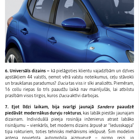
6. Universāls dizains –
kā pielāgoties klientu vajadzībām un dzīves
apstākļiem 44 valstīs, ņemot vērā valstu noteikumus, ceļu stāvokli
un braukšanas paradumus?
Dacia
tas viss ir sīki analizēts. Piemēram,
16 collu riepas šo trīs paaudžu laikā nav mainījušās, lai atbilstu
prasībām visos tirgos, kuros
Dacia
aktīvi darbojas.
7. Ejot līdzi laikam, bija svarīgi jaunajā
Sandero
paaudzē
piedāvāt modernākus durvju rokturus
, kas labāk piestāv jaunajam
dizainam. Individuālā pieeja rosināja inženierus atrast labāko
risinājumu – vienkāršs, bet moderns dizains ārpusē ar “ledusskapja”
tipa rokturiem, toties tehnisks mehānisms iekšpusē. Šim modelim
antena novietota automobiļa aizmugurē – pirmo reizi, jo