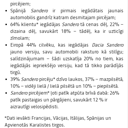
pircējiem;
Spānijā
Sandero
ir pirmais iegādātais jaunais
automobilis gandrīz katram desmitajam pircējam;
64% klientu* iegādājas
Sandero
tā cenas dēļ, 22% –
dizaina dēļ, savukārt 18% – tādēļ, ka ir uzticīgi
zīmolam;
Eiropā 44% cilvēku, kas iegādājas
Dacia Sandero
jauno versiju, savu automobili raksturo kā stilīgu;
salīdzinājumam – šādi uzskatīja 20% no tiem, kas
iegādājās iepriekšējo versiju, kad tā tikko parādījās
tirgū.
39%
Sandero
pircēju* dzīvo laukos, 37% – mazpilsētā,
10% – vidēji lielā / lielā pilsētā un 10% – piepilsētā.
Sandero
pircējiem* ļoti patīk atpūta brīvā dabā: 26%
patīk pastaigas un pārgājieni, savukārt 12 % ir
aizrautīgi velosipēdisti.
*Dati ievākti Francijas, Vācijas, Itālijas, Spānijas un
Apvienotās Karalistes tirgos.