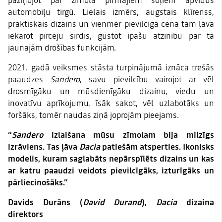
paziņojot par zīmola pirmajiem soļiem apvidus
automobiļu tirgū. Lielais izmērs, augstais klīrenss,
praktiskais dizains un vienmēr pievilcīgā cena tam ļāva
iekarot pircēju sirdis, gūstot īpašu atzinību par tā
jaunajām drošības funkcijām.
2021. gadā veiksmes stāsta turpinājumā iznāca trešās
paaudzes
Sandero
, savu pievilcību vairojot ar vēl
drosmīgāku un mūsdienīgāku dizainu, viedu un
inovatīvu aprīkojumu, īsāk sakot, vēl uzlabotāks un
foršāks, tomēr naudas ziņā joprojām pieejams.
“
Sandero
izlaišana mūsu zīmolam bija milzīgs
izrāviens. Tas ļāva
Dacia
patiešām atsperties. Ikonisks
modelis, kuram saglabāts nepārspīlēts dizains un kas
ar katru paaudzi veidots pievilcīgāks, izturīgāks un
pārliecinošāks.”
Davids Durāns (
David Durand
),
Dacia
dizaina
direktors