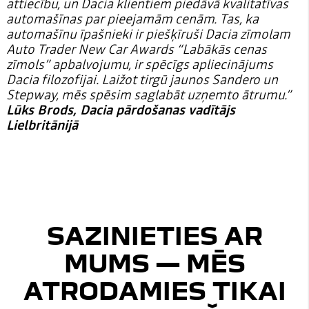
attiecību, un Dacia klientiem piedāvā kvalitatīvas
automašīnas par pieejamām cenām. Tas, ka
automašīnu īpašnieki ir piešķīruši Dacia zīmolam
Auto Trader New Car Awards “Labākās cenas
zīmols” apbalvojumu, ir spēcīgs apliecinājums
Dacia filozofijai. Laižot tirgū jaunos Sandero un
Stepway, mēs spēsim saglabāt uzņemto ātrumu.”
Lūks Brods, Dacia pārdošanas vadītājs
Lielbritānijā
SAZINIETIES AR
MUMS — MĒS
ATRODAMIES TIKAI