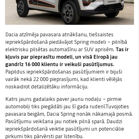
Dacia atzīmēja pavasara atnākšanu, tiešsaistes
iepriekšpārdošanā piedāvājot Spring modeli – pilnībā
elektrisku pilsētas automašīnu ar SUV aprisēm.
Tas ir
kļuvis par pieprasītu modeli, un visā Eiropā jau
gandrīz 16 000 klientu ir veikuši pasūtījumus.
Papildus iepriekšpārdošanas pasūtījumiem ir bijuši
vairāk nekā 22 000 pieprasījumi, kad klienti vēlējās
noskaidrot detalizētāku informāciju.
Katrs jauns gadalaiks paver jaunu nodaļu – pirmie
automobiļi tiks piegādāti jau šī gada rudenī.Tuvojoties
pavasara beigām, Dacia Spring nonāk nākamajā posmā.
Pasūtījumu veikšana jau notiek pilnā sparā. Daudzi
iepriekšpārdošanā veiktie pasūtījumi un potenciālie
pirkumi tiks pārvērsti par īstenību.