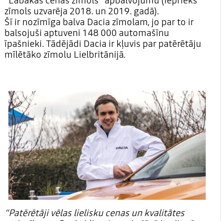
“Labākās cenas zīmols” apbalvojumu (iepriekš
zīmols uzvarēja 2018. un 2019. gadā).
Šī ir nozīmīga balva Dacia zīmolam, jo par to ir
balsojuši aptuveni 148 000 automašīnu
īpašnieki. Tādējādi Dacia ir kļuvis par patērētāju
mīlētāko zīmolu Lielbritānijā.
“Patērētāji vēlas lielisku cenas un kvalitātes