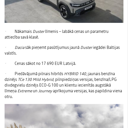
· Nākamais
Duster
līmenis – labākā cenas un parametru
attiecība savā klasē.
·
Dacia
sāk pieņemt pasūtījumus jaunā
Duster
iegādei Baltijas
valstīs.
· Cenas sākot no 17 690 EUR Latvijā.
· Piedāvājumā pilnais hibrīds
HYBRID 140
, jaunais benzīna
dzinējs
TCe 130 Mild Hybrid
, pilnpiedziņas versijas, benzīna/LPG
divdegvielu dzinējs ECO-G 100 un klientu iecienītās augstākā
līmeņa
Extreme
un
Journey
aprīkojuma versijas, kas papildina viena
otru.