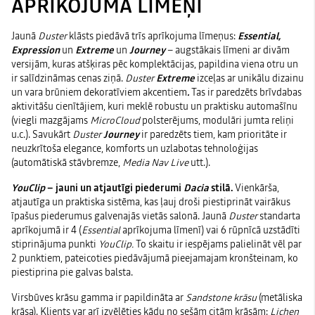
APRĪKOJUMA LĪMEŅI
Jaunā
Duster
klāsts piedāvā trīs aprīkojuma līmeņus:
Essential,
Expression
un
Extreme
un
Journey
– augstākais līmeni ar divām
versijām, kuras atšķiras pēc komplektācijas, papildina viena otru un
ir salīdzināmas cenas ziņā.
Duster
Extreme
izceļas ar unikālu dizainu
un vara brūniem dekoratīviem akcentiem
.
Tas ir paredzēts brīvdabas
aktivitāšu cienītājiem, kuri meklē robustu un praktisku automašīnu
(viegli mazgājams
MicroCloud
polsterējums, modulāri jumta reliņi
u.c.). Savukārt
Duster
Journey
ir paredzēts tiem, kam prioritāte ir
neuzkrītoša elegance, komforts un uzlabotas tehnoloģijas
(automātiskā stāvbremze,
Media Nav Live
utt.).
YouClip
– jauni un atjautīgi piederumi
Dacia
stilā.
Vienkārša,
atjautīga un praktiska sistēma, kas ļauj droši piestiprināt vairākus
īpašus piederumus galvenajās vietās salonā. Jaunā
Duster
standarta
aprīkojumā ir 4 (
Essential
aprīkojuma līmenī) vai 6 rūpnīcā uzstādīti
stiprinājuma punkti
YouClip.
To skaitu ir iespējams palielināt vēl par
2 punktiem, pateicoties piedāvājumā pieejamajam kronšteinam, ko
piestiprina pie galvas balsta.
Virsbūves krāsu gamma ir papildināta ar
Sandstone krāsu
(metāliska
krāsa). Klients var arī izvēlēties kādu no sešām citām krāsām:
Lichen