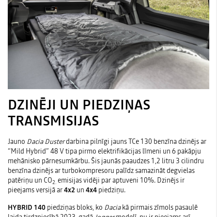
DZINĒJI UN PIEDZIŅAS
TRANSMISIJAS
Jauno
Dacia Duster
darbina pilnīgi jauns TCe 130 benzīna dzinējs ar
“Mild Hybrid” 48 V tipa pirmo elektrifikācijas līmeni un 6 pakāpju
mehānisko pārnesumkārbu. Šis jaunās paaudzes 1,2 litru 3 cilindru
benzīna dzinējs ar turbokompresoru palīdz samazināt degvielas
patēriņu un CO
emisijas vidēji par aptuveni 10%. Dzinējs ir
2.
pieejams versijā ar
4x2
un
4x4
piedziņu.
HYBRID 140
piedziņas bloks, ko
Dacia
kā pirmais zīmols pasaulē