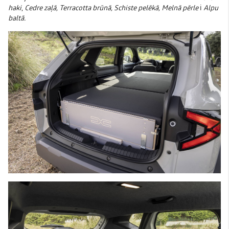
haki
,
Cedre zaļā, Terracotta brūnā, Schiste pelēkā, Melnā pērle
i
Alpu
baltā.