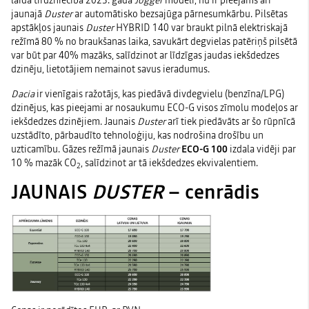
laida tirdzniecībā 2023. gadā
Jogger
modelī, nu ir pieejams arī
jaunajā
Duster
ar automātisko bezsajūga pārnesumkārbu. Pilsētas
apstākļos jaunais
Duster
HYBRID 140 var braukt pilnā elektriskajā
režīmā 80 % no braukšanas laika, savukārt degvielas patēriņš pilsētā
var būt par 40% mazāks, salīdzinot ar līdzīgas jaudas iekšdedzes
dzinēju, lietotājiem nemainot savus ieradumus.
Dacia
ir vienīgais ražotājs, kas piedāvā divdegvielu (benzīna/LPG)
dzinējus, kas pieejami ar nosaukumu ECO-G visos zīmolu modeļos ar
iekšdedzes dzinējiem. Jaunais
Duster
arī tiek piedāvāts ar šo rūpnīcā
uzstādīto, pārbaudīto tehnoloģiju, kas nodrošina drošību un
uzticamību. Gāzes režīmā jaunais
Duster
ECO-G 100
izdala vidēji par
10 % mazāk CO
, salīdzinot ar tā iekšdedzes ekvivalentiem.
2
JAUNAIS
DUSTER
– cenrādis