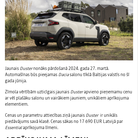
Jaunais
Duster
nonāks pārdošanā 2024. gada 27. martā.
Automašīnas būs pieejamas
Dacia
salonu tīklā Baltijas valstīs no šī
gada jūnija.
Zīmola vērtībām uzticīgais jaunais
Duster
apvieno pieņemamu cenu
ar vēl plašāku salonu un vairākiem jauniem, unikāliem aprīkojuma
elementiem.
Cenas un parametru attiecības ziņā jaunais
Duster
ir unikāls
piedāvājums savā klasē. Cenas sākas no 17 690 EUR Latvijā par
Essential
aprīkojuma līmeni.