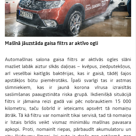
Mašīnā jāuzstāda gaisa filtrs ar aktīvo ogli
Automašīnas salona gaisa filtrs ar aktīvās ogles slāni
mazliet labāk aiztur sīkās daļiņas – kvēpus, ziedputekšņus,
arī veselībai kaitīgās baktērijas, kas ir gaisā, tādēļ šajos
apstākļos būtu piemērotāks. Īpaši svarīgi tas ir astmas
slimniekiem, kas ir jaunā korona vīrusa izraisītās
saslimšanas paaugstināta riska grupā. Ikdienišķā situācijā
filtrs ir jāmaina reizi gadā vai pēc nobrauktiem 15 000
kilometru, taču šobrīd ir ieteicams apsvērt tā nomaiņu
ātrāk. Tā kā filtru var nomainīt tikai servisā, tad tā nomaiņa
ir īstais brīdis veikt vismaz minimālu mašīnas pavasara
apkopi. Proti, nomainīt riepas, pārbaudīt akumulatoru un
citu šķidrumu līmeni, lai auto ir drošs gan satiksmē, gan