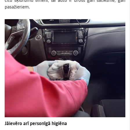
pasažieriem.
Jāievēro arī personīgā higiēna