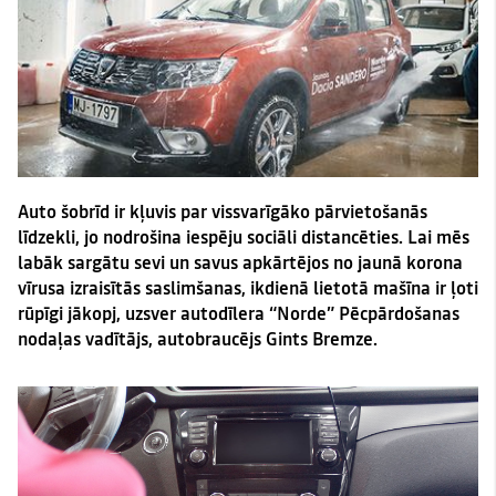
Auto šobrīd ir kļuvis par vissvarīgāko pārvietošanās
līdzekli, jo nodrošina iespēju sociāli distancēties. Lai mēs
labāk sargātu sevi un savus apkārtējos no jaunā korona
vīrusa izraisītās saslimšanas, ikdienā lietotā mašīna ir ļoti
rūpīgi jākopj, uzsver autodīlera “Norde”
P
ēcpārdošanas
nod
aļas v
adī
tājs, autobraucējs
Gints Bremze
.