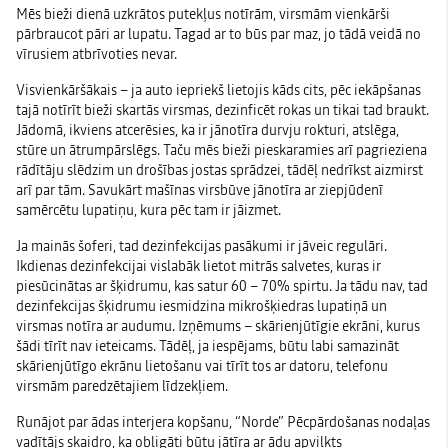
Mēs bieži dienā uzkrātos putekļus notīrām, virsmām vienkārši
pārbraucot pāri ar lupatu. Tagad ar to būs par maz, jo tādā veidā no
vīrusiem atbrīvoties nevar.
Visvienkāršākais – ja auto iepriekš lietojis kāds cits, pēc iekāpšanas
tajā notīrīt bieži skartās virsmas, dezinficēt rokas un tikai tad braukt.
Jādomā, ikviens atcerēsies, ka ir jānotīra durvju rokturi, atslēga,
stūre un ātrumpārslēgs. Taču mēs bieži pieskaramies arī pagrieziena
rādītāju slēdzim un drošības jostas sprādzei, tādēļ nedrīkst aizmirst
arī par tām. Savukārt mašīnas virsbūve jānotīra ar ziepjūdenī
samērcētu lupatiņu, kura pēc tam ir jāizmet.
Ja mainās šoferi, tad dezinfekcijas pasākumi ir jāveic regulāri.
Ikdienas dezinfekcijai vislabāk lietot mitrās salvetes, kuras ir
piesūcinātas ar šķidrumu, kas satur 60 – 70% spirtu. Ja tādu nav, tad
dezinfekcijas šķidrumu iesmidzina mikrošķiedras lupatiņā un
virsmas notīra ar audumu. Izņēmums – skārienjūtīgie ekrāni, kurus
šādi tīrīt nav ieteicams. Tādēļ, ja iespējams, būtu labi samazināt
skārienjūtīgo ekrānu lietošanu vai tīrīt tos ar datoru, telefonu
virsmām paredzētajiem līdzekļiem.
Runājot par ādas interjera kopšanu, “Norde” Pēcpārdošanas nodaļas
vadītājs skaidro, ka obligāti būtu jātīra ar ādu apvilkts