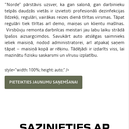
“Norde” pārstāvis uzsver, ka gan salonā, gan darbinieku
telpās daudzās vietās ir izvietoti profesionāli dezinfekcijas
līdzekļi, regulāri, vairākas reizes dienā tīrītas virsmas. Tāpat
regulāri tiek tīrītas arī demo, maiņas un klientu mašīnas.
Virsbūvju remonta darbnīcas meistari jau labu laiku strādā
īpašos aizsargcimdos. Savukārt auto atslēgas saimnieks
ieliek maisiņā, nodod administratorei, arī atpakaļ saņem
tāpat – maisiņā kopā ar rēķinu. Tādējādi ir izdarīts viss, lai
mazinātu fizisku saskarsmi un vīrusu izplatību.
style="width: 100%; height: auto;" />
PIETEIKTIES JAUNUMU SAŅEMŠANAI
SAZINIETIES AR