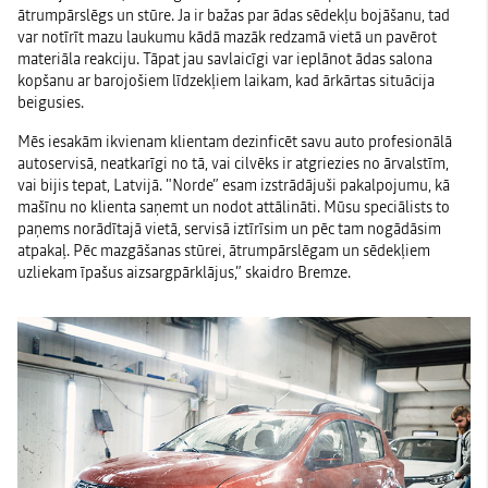
ātrumpārslēgs un stūre. Ja ir bažas par ādas sēdekļu bojāšanu, tad
var notīrīt mazu laukumu kādā mazāk redzamā vietā un pavērot
materiāla reakciju. Tāpat jau savlaicīgi var ieplānot ādas salona
kopšanu ar barojošiem līdzekļiem laikam, kad ārkārtas situācija
beigusies.
Mēs iesakām ikvienam klientam dezinficēt savu auto profesionālā
autoservisā, neatkarīgi no tā, vai cilvēks ir atgriezies no ārvalstīm,
vai bijis tepat, Latvijā. "Norde” esam izstrādājuši pakalpojumu, kā
mašīnu no klienta saņemt un nodot attālināti. Mūsu speciālists to
paņems norādītajā vietā, servisā iztīrīsim un pēc tam nogādāsim
atpakaļ. Pēc mazgāšanas stūrei, ātrumpārslēgam un sēdekļiem
uzliekam īpašus aizsargpārklājus,” skaidro Bremze.