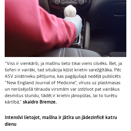
“Viss ir vienkārši, ja mašīnu lieto tikai viens cilvēks. Bet, ja
šoferi ir vairāki, tad situācija kļūst krietni sarežģītāka. Pēc
ASV zinātnieku pētījuma, kas pagājušajā nedēļā publicēts
“New England Journal of Medicine”, vīruss uz plastmasas
un nerūsējošā tērauda virsmām var izdzīvot pat vairākus
desmitus stundu, tādēļ ir krietni jānopūlas, lai to turētu
kārtībā,”
skaidro Bremze.
Intensīvi lietojot, mašīna ir jātīra un jādezinficē katru
dienu