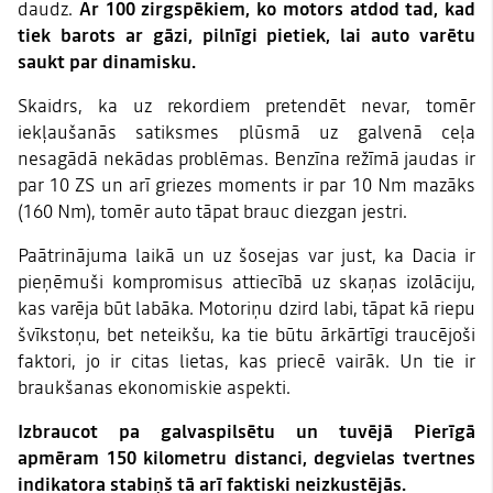
daudz.
Ar 100 zirgspēkiem, ko motors atdod tad, kad
tiek barots ar gāzi, pilnīgi pietiek, lai auto varētu
saukt par dinamisku.
Skaidrs, ka uz rekordiem pretendēt nevar, tomēr
iekļaušanās satiksmes plūsmā uz galvenā ceļa
nesagādā nekādas problēmas. Benzīna režīmā jaudas ir
par 10 ZS un arī griezes moments ir par 10 Nm mazāks
(160 Nm), tomēr auto tāpat brauc diezgan jestri.
Paātrinājuma laikā un uz šosejas var just, ka Dacia ir
pieņēmuši kompromisus attiecībā uz skaņas izolāciju,
kas varēja būt labāka. Motoriņu dzird labi, tāpat kā riepu
švīkstoņu, bet neteikšu, ka tie būtu ārkārtīgi traucējoši
faktori, jo ir citas lietas, kas priecē vairāk. Un tie ir
braukšanas ekonomiskie aspekti.
Izbraucot pa galvaspilsētu un tuvējā Pierīgā
apmēram 150 kilometru distanci, degvielas tvertnes
indikatora stabiņš tā arī faktiski neizkustējās.