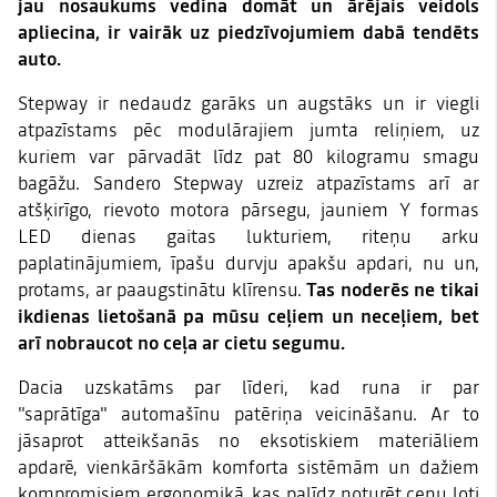
jau nosaukums vedina domāt un ārējais veidols
apliecina, ir vairāk uz piedzīvojumiem dabā tendēts
auto.
Stepway ir nedaudz garāks un augstāks un ir viegli
atpazīstams pēc modulārajiem jumta reliņiem, uz
kuriem var pārvadāt līdz pat 80 kilogramu smagu
bagāžu.
Sandero Stepway uzreiz atpazīstams arī ar
atšķirīgo, rievoto motora pārsegu, jauniem Y formas
LED dienas gaitas lukturiem, riteņu arku
paplatinājumiem, īpašu durvju apakšu apdari, nu un,
protams, ar paaugstinātu klīrensu.
Tas noderēs ne tikai
ikdienas lietošanā pa mūsu ceļiem un neceļiem, bet
arī nobraucot no ceļa ar cietu segumu.
Dacia uzskatāms par līderi, kad runa ir par
"saprātīga" automašīnu patēriņa veicināšanu. Ar to
jāsaprot atteikšanās no eksotiskiem materiāliem
apdarē, vienkāršākām komforta sistēmām un dažiem
kompromisiem ergonomikā, kas palīdz noturēt cenu ļoti