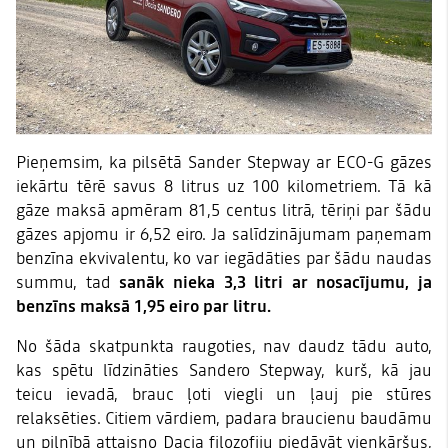
Pieņemsim, ka pilsētā Sander Stepway ar ECO-G gāzes
iekārtu tērē savus 8 litrus uz 100 kilometriem. Tā kā
gāze maksā apmēram 81,5 centus litrā, tēriņi par šādu
gāzes apjomu ir 6,52 eiro. Ja salīdzinājumam paņemam
benzīna ekvivalentu, ko var iegādāties par šādu naudas
summu, tad
sanāk nieka 3,3 litri ar nosacījumu, ja
benzīns maksā 1,95 eiro par litru.
No šāda skatpunkta raugoties, nav daudz tādu auto,
kas spētu līdzināties Sandero Stepway, kurš, kā jau
teicu ievadā, brauc ļoti viegli un ļauj pie stūres
relaksēties. Citiem vārdiem, padara braucienu baudāmu
un pilnībā attaisno Dacia filozofiju piedāvāt vienkāršus,