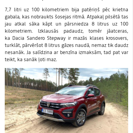
7,7 litri uz 100 kilometriem bija patēriņš pēc krietna
gabala, kas nobraukts šosejas ritmā. Atpakaļ pilsētā tas
jau atkal sāka kāpt un pārsniedza 8 litrus uz 100
kilometriem. Izklausās padaudz, tomēr jāatceras,
ka
Dacia Sandero
Stepway ir mazās klases krosovers,
turklāt, pārvēršot 8 litrus gāzes naudā, nemaz tik daudz
nesanāk. Ja salīdzina ar benzīna izmaksām, tad pat var
teikt, ka sanāk ļoti maz.