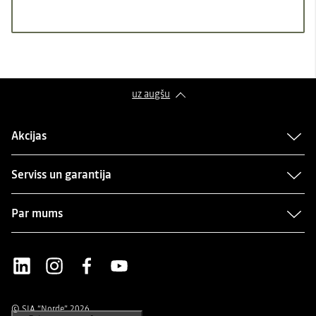
uz augšu
Akcijas
Serviss un garantija
Par mums
LinkedIn
Instagram
Facebook
Youtube
© SIA “Norde” 2026