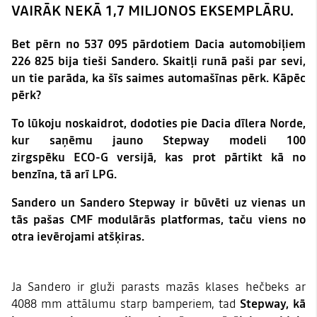
VAIRĀK NEKĀ 1,7 MILJONOS EKSEMPLĀRU.
Bet pērn no 537 095 pārdotiem Dacia automobiļiem
226 825 bija tieši Sandero. Skaitļi runā paši par sevi,
un tie parāda, ka šīs saimes automašīnas pērk. Kāpēc
pērk?
To lūkoju noskaidrot, dodoties pie Dacia dīlera Norde,
kur saņēmu jauno Stepway modeli 100
zirgspēku ECO-G versijā, kas prot pārtikt kā no
benzīna, tā arī LPG.
Sandero un Sandero Stepway ir būvēti uz vienas un
tās pašas CMF modulārās platformas, taču viens no
otra ievērojami atšķiras.
Ja Sandero ir gluži parasts mazās klases hečbeks ar
4088 mm attālumu starp bamperiem, tad
Stepway, kā