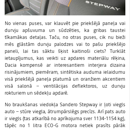
No vienas puses, var klauvēt pie priekšējā paneļa vai
durvju apšuvuma un sūdzēties, ka gribas taustei
tīkamākas detaļas. Taču, no otras puses, cik nu bieži
mēs glāstām durvju palodzes vai to pašu priekšējo
paneli, lai tas sāktu šķist kaitinoši ciets? Turklāt
ietaupījumus, kas veikti uz apdares materiālu rēķina,
Dacia kompensē ar interesantiem interjera dizaina
risinājumiem, piemēram, sintētiska auduma ielaidumu
visā priekšējā paneļa platumā un oranžiem akcentiem
visā salonā – ventilācijas deflektoros, uz durvju
rokturiem un sēdekļu apdarē.
No braukšanas viedokļa Sandero Stepway ir ļoti viegls
auto – stūre viegla, ātrumpārslēgs precīzs. Arī pats auto
ir viegls (tas atkarībā no aprīkojuma sver 1134-1154 kg),
tāpēc no 1 litra ECO-G motora netiek prasīts pārāk