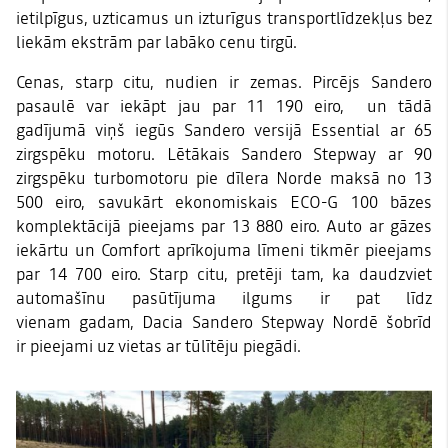
ietilpīgus, uzticamus un izturīgus transportlīdzekļus bez
liekām ekstrām par labāko cenu tirgū.
Cenas, starp citu, nudien ir zemas. Pircējs Sandero
pasaulē var iekāpt jau par 11 190 eiro, un tādā
gadījumā viņš iegūs Sandero versijā Essential ar 65
zirgspēku motoru. Lētākais Sandero Stepway ar 90
zirgspēku turbomotoru pie dīlera Norde maksā no 13
500 eiro, savukārt ekonomiskais ECO-G 100 bāzes
komplektācijā pieejams par 13 880 eiro. Auto ar gāzes
iekārtu un Comfort aprīkojuma līmeni tikmēr pieejams
par 14 700 eiro. Starp citu, pretēji tam, ka daudzviet
automašīnu pasūtījuma ilgums ir pat līdz
vienam gadam, Dacia Sandero Stepway Nordē šobrīd
ir
pieejami uz vietas ar tūlītēju piegādi
.