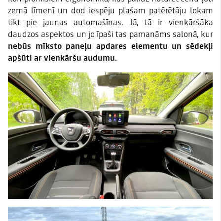
zemā līmenī un dod iespēju plašam patērētāju lokam
tikt pie jaunas automašīnas. Jā, tā ir vienkāršāka
daudzos aspektos un jo īpaši tas pamanāms salonā, kur
nebūs mīksto paneļu apdares elementu un sēdekļi
apšūti ar vienkāršu audumu.