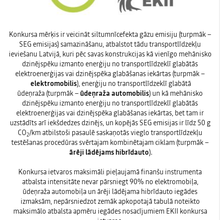
Konkursa mērķis ir veicināt siltumnīcefekta gāzu emisiju (turpmāk –
SEG emisijas) samazināšanu, atbalstot tādu transportlīdzekļu
ieviešanu Latvijā, kuri pēc savas konstrukcijas kā vienīgo mehānisko
dzinējspēku izmanto enerģiju no transportlīdzeklī glabātās
elektroenerģijas vai dzinējspēka glabāšanas iekārtas (turpmāk –
elektromobilis
), enerģiju no transportlīdzeklī glabātā
ūdeņraža (turpmāk –
ūdeņraža automobilis
) un kā mehānisko
dzinējspēku izmanto enerģiju no transportlīdzeklī glabātās
elektroenerģijas vai dzinējspēka glabāšanas iekārtas, bet tam ir
uzstādīts arī iekšdedzes dzinējs, un kopējās SEG emisijas ir līdz 50 g
CO
/km atbilstoši pasaulē saskaņotās vieglo transportlīdzekļu
2
testēšanas procedūras svērtajam kombinētajam ciklam (turpmāk –
ārēji lādējams hibrīdauto
).
Konkursa ietvaros maksimāli pieļaujamā finanšu instrumenta
atbalsta intensitāte nevar pārsniegt 90% no elektromobiļa,
ūdeņraža automobiļa un ārēji lādējama hibrīdauto iegādes
izmaksām, nepārsniedzot zemāk apkopotajā tabulā noteikto
maksimālo atbalsta apmēru iegādes nosacījumiem EKII konkursa