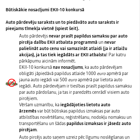
Būtiskākie nosacījumi EKII-10 konkursā
Auto pārdevēju saraksts un to piedāvāto auto saraksts ir
pieejams tīmekļa vietnē (
spiest šeit
).
Auto pārdevējs
nevar prasīt papildus samaksu par auto
pircēja dalību EKII atbalsta programmā
un
nevar
palielināt auto cenu vai samazināt atlaidi (ja ir atlaižu
akcijas), ja tas tiek iegādāts ar EKII atbalstu
! Par katru
pārkāpumu aicinām informēt.
EKII-10 konkursā
nav nosacījums
, ka auto pārdevējam
obligāti jāpiedāvā papildus atlaide 1000
euro
apmērā par
jauna auto iegādi vai 500
euro
apmērā par lietota auto
iegādi. Auto pārdevējam ir tiesības prasīt papildus samaksu
par auto pārdošanu, ja tas ir paredzēts cenrādī visiem auto
pircējiem.
Vēršam uzmanību, ka
iegādājoties lietotu auto
ārzemēs
var būt būtiskas papildus izmaksas par auto
atbilstības novērtēšanu, reģistrēšanu, nodokļu nomaksu un
transportēšanu un šādas
papildus izmaksas ir jāsedz auto
pircējam
.
Auto pircējs auto saņem uzreiz pēc līgumu noslēgšanas un