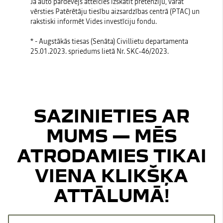
Ja auto pārdevējs atteicies izskatīt pretenziju, varat
vērsties
Patērētāju tiesību aizsardzības centrā (PTAC)
un
rakstiski informēt Vides investīciju fondu.
* - Augstākās tiesas (Senāta) Civillietu departamenta
25.01.2023. spriedums lietā Nr. SKC‑46/2023.
SAZINIETIES AR
MUMS — MĒS
ATRODAMIES TIKAI
VIENA KLIKŠĶA
ATTĀLUMĀ!