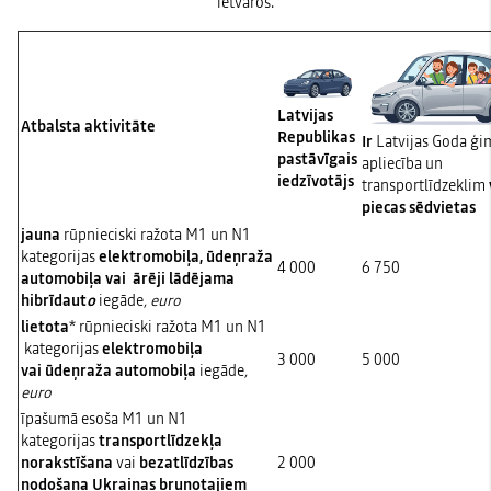
ietvaros.
Latvijas
Atbalsta aktivitāte
Republikas
Ir
Latvijas Goda ģ
pastāvīgais
apliecība un
iedzīvotājs
transportlīdzeklim
piecas sēdvietas
jauna
rūpnieciski ražota M1 un N1
kategorijas
elektromobiļa, ūdeņraža
4 000
6 750
automobiļa vai
ārēji lādējama
hibrīdaut
o
iegāde
, euro
lietota
* rūpnieciski ražota M1 un N1
kategorijas
elektromobiļa
3 000
5 000
vai ūdeņraža automobiļa
iegāde
,
euro
īpašumā esoša M1 un N1
kategorijas
transportlīdzekļa
norakstīšana
vai
bezatlīdzības
2 000
nodošana Ukrainas bruņotajiem