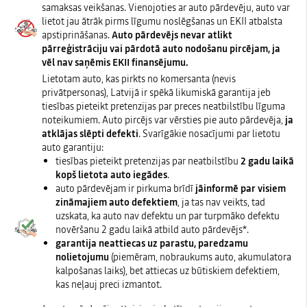
samaksas veikšanas. Vienojoties ar auto pārdevēju, auto var
lietot jau ātrāk pirms līgumu noslēgšanas un EKII atbalsta
apstiprināšanas.
Auto pārdevējs nevar atlikt
pārreģistrāciju vai pārdotā auto nodošanu pircējam, ja
vēl nav saņēmis EKII finansējumu.
Lietotam auto, kas pirkts no komersanta (nevis
privātpersonas), Latvijā ir spēkā likumiskā garantija jeb
tiesības pieteikt pretenzijas par preces neatbilstību līguma
noteikumiem. Auto pircējs var vērsties pie auto pārdevēja,
ja
atklājas slēpti defekti
. Svarīgākie nosacījumi par lietotu
auto garantiju:
tiesības pieteikt pretenzijas par neatbilstību
2 gadu laikā
kopš lietota auto iegādes
.
auto pārdevējam ir pirkuma brīdī
jāinformē par visiem
zināmajiem auto defektiem
, ja tas nav veikts, tad
uzskata, ka auto nav defektu un par turpmāko defektu
novēršanu 2 gadu laikā atbild auto pārdevējs*.
garantija neattiecas uz parastu, paredzamu
nolietojumu
(piemēram, nobraukums auto, akumulatora
kalpošanas laiks), bet attiecas uz būtiskiem defektiem,
kas neļauj preci izmantot.