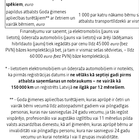
spēkiem
,
euro
papildus atbalsts Goda ģimenes
1 000
par katru nākamo bērnu sā
apliecības turētājiem** ar četriem un
atbalstu transportlīdzekli ar vi
vairāk bērniem,
euro
Finansējumu var saņemt, ja elektromobilis (jauns vai
lietots), ūdeņraža automobilis (jauns vai lietots) vai ārēji lādējamais
hibrīdauto (jauns) tiek iegādāts par cenu līdz 45 000
euro
(bez
PVN) bāzes komplektācijā bet, ja tam ir vismaz sešas sēdvietas, – līdz
60 000
euro (
bez PVN) bāze komplektācijā.
* - lietotiem elektromobiļiem un ūdeņraža automobiļiem ir noteikts,
ka pirmās reģistrācijas datums ir
ne vēlāks kā septiņi gadi pirms
atbalsta saņemšanas un nobraukums – ne vairāk kā
150 000 km
un reģistrēts Latvijā
ne ilgāk par 12 mēnešiem
.
** - Goda ģimenes apliecības turētājiem, kuras aprūpē ir četri un
vairāk bērni vecumā līdz astoņpadsmit gadiem vai pilngadīgas
personas, kuras nav sasniegušas 24 gadu vecumu, ja tās iegūst
vispārējo, profesionālo vai augstāko izglītību vai 11 mēnešus pilda
valsts aizsardzības dienestu, kā arī ģimenēm, kuras aprūpē bērnu ar
invaliditāti vai pilngadīgu personu, kura nav sasniegusi 24 gadu
vecumu un kurai noteikta I vai II grupas invaliditāte.