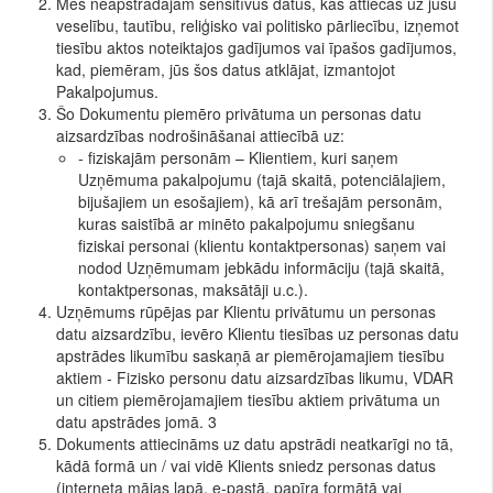
Mēs neapstrādājam sensitīvus datus, kas attiecas uz jūsu
veselību, tautību, reliģisko vai politisko pārliecību, izņemot
tiesību aktos noteiktajos gadījumos vai īpašos gadījumos,
kad, piemēram, jūs šos datus atklājat, izmantojot
Pakalpojumus.
Šo Dokumentu piemēro privātuma un personas datu
aizsardzības nodrošināšanai attiecībā uz:
- fiziskajām personām – Klientiem, kuri saņem
Uzņēmuma pakalpojumu (tajā skaitā, potenciālajiem,
bijušajiem un esošajiem), kā arī trešajām personām,
kuras saistībā ar minēto pakalpojumu sniegšanu
fiziskai personai (klientu kontaktpersonas) saņem vai
nodod Uzņēmumam jebkādu informāciju (tajā skaitā,
kontaktpersonas, maksātāji u.c.).
Uzņēmums rūpējas par Klientu privātumu un personas
datu aizsardzību, ievēro Klientu tiesības uz personas datu
apstrādes likumību saskaņā ar piemērojamajiem tiesību
aktiem - Fizisko personu datu aizsardzības likumu, VDAR
un citiem piemērojamajiem tiesību aktiem privātuma un
datu apstrādes jomā. 3
Dokuments attiecināms uz datu apstrādi neatkarīgi no tā,
kādā formā un / vai vidē Klients sniedz personas datus
(interneta mājas lapā, e-pastā, papīra formātā vai