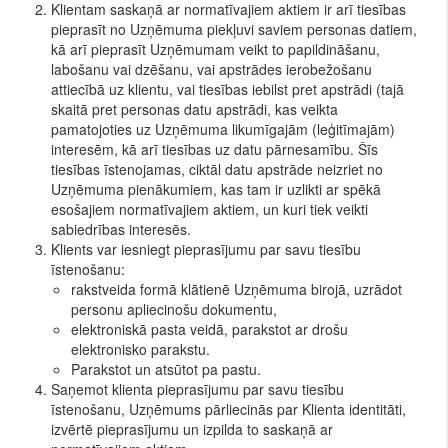
Klientam saskaņā ar normatīvajiem aktiem ir arī tiesības
pieprasīt no Uzņēmuma piekļuvi saviem personas datiem,
kā arī pieprasīt Uzņēmumam veikt to papildināšanu,
labošanu vai dzēšanu, vai apstrādes ierobežošanu
attiecībā uz klientu, vai tiesības iebilst pret apstrādi (tajā
skaitā pret personas datu apstrādi, kas veikta
pamatojoties uz Uzņēmuma likumīgajām (leģitīmajām)
interesēm, kā arī tiesības uz datu pārnesamību. Šīs
tiesības īstenojamas, ciktāl datu apstrāde neizriet no
Uzņēmuma pienākumiem, kas tam ir uzlikti ar spēkā
esošajiem normatīvajiem aktiem, un kuri tiek veikti
sabiedrības interesēs.
Klients var iesniegt pieprasījumu par savu tiesību
īstenošanu:
rakstveida formā klātienē Uzņēmuma birojā, uzrādot
personu apliecinošu dokumentu,
elektroniskā pasta veidā, parakstot ar drošu
elektronisko parakstu.
Parakstot un atsūtot pa pastu.
Saņemot klienta pieprasījumu par savu tiesību
īstenošanu, Uzņēmums pārliecinās par Klienta identitāti,
izvērtē pieprasījumu un izpilda to saskaņā ar