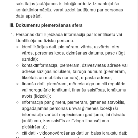
saistītajos jautājumos ir: info@norde.lv. Izmantojot šo
kontaktinformāciju, varat uzdot jautājumu par personas
datu apstrādi.
III. Dokumentu piemērošanas sfēra
Personas dati ir jebkāda informācija par identificētu vai
identificējamu fizisku personu.
identifikācijas dati, piemēram, vārds, uzvārds, otrs
vārds, personas kods, dzimšanas datums, pase (lūgt
uzrādīt);
kontaktinformācija, piemēram, dzīvesvietas adrese vai
adrese saziņas nolūkiem, tālruņa numurs (piemēram,
fiksētais un mobilais numurs), e-pasta adrese;
finanšu dati, piemēram, mēneša alga un citi regulārie
vai neregulārie ienākumi, finanšu saistības, ienākumu
avots (līdzekļi);
informācija par ģimeni, piemēram, ģimenes stāvoklis,
apgādājamās personas un/vai ģimenes locekļi (šī
informācija var būt nepieciešam gadījumā, lai risinātu
jautājumu, kas saistīts ar līzinga finansējuma
piešķiršanu);
citi dati - videonovērošanas dati un balss ierakstu dati;