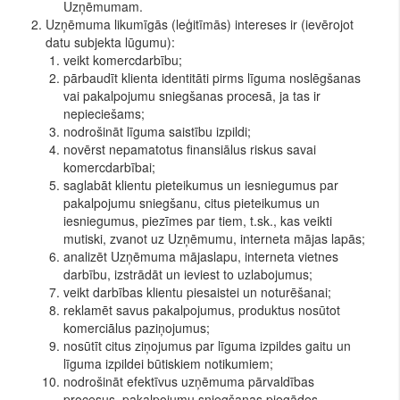
Uzņēmumam.
Uzņēmuma likumīgās (leģitīmās) intereses ir (ievērojot
datu subjekta lūgumu):
veikt komercdarbību;
pārbaudīt klienta identitāti pirms līguma noslēgšanas
vai pakalpojumu sniegšanas procesā, ja tas ir
nepieciešams;
nodrošināt līguma saistību izpildi;
novērst nepamatotus finansiālus riskus savai
komercdarbībai;
saglabāt klientu pieteikumus un iesniegumus par
pakalpojumu sniegšanu, citus pieteikumus un
iesniegumus, piezīmes par tiem, t.sk., kas veikti
mutiski, zvanot uz Uzņēmumu, interneta mājas lapās;
analizēt Uzņēmuma mājaslapu, interneta vietnes
darbību, izstrādāt un ieviest to uzlabojumus;
veikt darbības klientu piesaistei un noturēšanai;
reklamēt savus pakalpojumus, produktus nosūtot
komerciālus paziņojumus;
nosūtīt citus ziņojumus par līguma izpildes gaitu un
līguma izpildei būtiskiem notikumiem;
nodrošināt efektīvus uzņēmuma pārvaldības
procesus, pakalpojumu sniegšanas piegādes