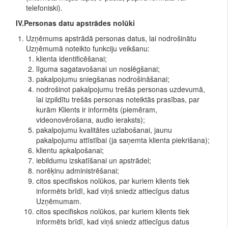
telefoniski).
IV.Personas datu apstrādes nolūki
Uzņēmums apstrādā personas datus, lai nodrošinātu
Uzņēmumā noteikto funkciju veikšanu:
klienta identificēšanai;
līguma sagatavošanai un noslēgšanai;
pakalpojumu sniegšanas nodrošināšanai;
nodrošinot pakalpojumu trešās personas uzdevumā,
lai izpildītu trešās personas noteiktās prasības, par
kurām Klients ir informēts (piemēram,
videonovērošana, audio ieraksts);
pakalpojumu kvalitātes uzlabošanai, jaunu
pakalpojumu attīstībai (ja saņemta klienta piekrišana);
klientu apkalpošanai;
iebildumu izskatīšanai un apstrādei;
norēķinu administrēšanai;
citos specifiskos nolūkos, par kuriem klients tiek
informēts brīdī, kad viņš sniedz attiecīgus datus
Uzņēmumam.
citos specifiskos nolūkos, par kuriem klients tiek
informēts brīdī, kad viņš sniedz attiecīgus datus