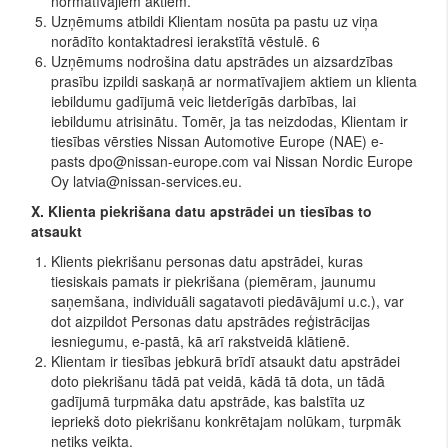
normatīvajiem aktiem.
Uzņēmums atbildi Klientam nosūta pa pastu uz viņa
norādīto kontaktadresi ierakstītā vēstulē. 6
Uzņēmums nodrošina datu apstrādes un aizsardzības
prasību izpildi saskaņā ar normatīvajiem aktiem un klienta
iebildumu gadījumā veic lietderīgās darbības, lai
iebildumu atrisinātu. Tomēr, ja tas neizdodas, Klientam ir
tiesības vērsties Nissan Automotive Europe (NAE) e-
pasts dpo@nissan-europe.com vai Nissan Nordic Europe
Oy latvia@nissan-services.eu.
X. Klienta piekrišana datu apstrādei un tiesības to
atsaukt
Klients piekrišanu personas datu apstrādei, kuras
tiesiskais pamats ir piekrišana (piemēram, jaunumu
saņemšana, individuāli sagatavoti piedāvājumi u.c.), var
dot aizpildot Personas datu apstrādes reģistrācijas
iesniegumu, e-pastā, kā arī rakstveidā klātienē.
Klientam ir tiesības jebkurā brīdī atsaukt datu apstrādei
doto piekrišanu tādā pat veidā, kādā tā dota, un tādā
gadījumā turpmāka datu apstrāde, kas balstīta uz
iepriekš doto piekrišanu konkrētajam nolūkam, turpmāk
netiks veikta.