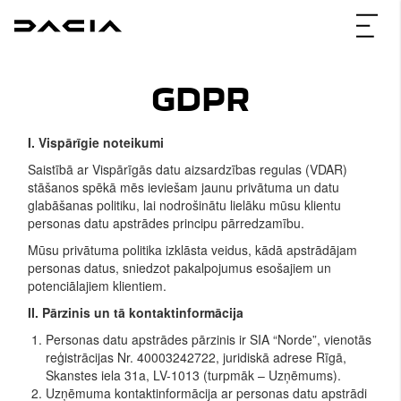
GDPR
I. Vispārīgie noteikumi
Saistībā ar Vispārīgās datu aizsardzības regulas (VDAR)
stāšanos spēkā mēs ieviešam jaunu privātuma un datu
glabāšanas politiku, lai nodrošinātu lielāku mūsu klientu
personas datu apstrādes principu pārredzamību.
Mūsu privātuma politika izklāsta veidus, kādā apstrādājam
personas datus, sniedzot pakalpojumus esošajiem un
potenciālajiem klientiem.
II. Pārzinis un tā kontaktinformācija
Personas datu apstrādes pārzinis ir SIA “Norde”, vienotās
reģistrācijas Nr. 40003242722, juridiskā adrese Rīgā,
Skanstes iela 31a, LV-1013 (turpmāk – Uzņēmums).
Uzņēmuma kontaktinformācija ar personas datu apstrādi