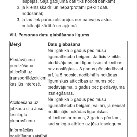
iespējas. Šajā gadījumā dati tiks nodoti bankām)
ja klients skaidri un nepārprotami piekrīt datu
nodošanai;
ja tas tiek paredzēts ārējos normatīvajos aktos
noteiktajā kārtībā un apjomā.
VIII. Personas datu glabāšanas ilgums
Mērķi
Datu glabāšana
Ne ilgāk kā 5 gadus pēc mūsu
līgumattiecību beigām. Ja ticis izteikts
Piedāvājuma
piedāvājums, bet līgumiskas attiecības
precizēšana
nav noslēgtas – 3 gadus pēc piedāvvai
attiecībā uz
arī, ja 5 neesiet nodibinājis nekādas
transportlīdzekļiem,
līgumiskas attiecības ar mums pēc
kas jūs interesē.
piedāvājuma, 3 gadus pēc piedāvājuma
izsniegšanas.
Ne ilgāk kā 5 gadus pēc mūsu
Atbildēšana uz
līgumattiecību beigām, vai arī, ja neesat
jebkādu citu Jūsu
nodibinājis nekādas līgumiskas
iesniegtu
attiecības ar mums, 3 gadus pēc tam,
pieprasījumu
kad sniegta atbilde uz jūsu iesniegumu
Informācijas
nosūtīšana saistībā