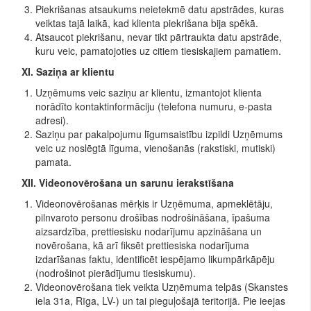
Piekrišanas atsaukums neietekmē datu apstrādes, kuras
veiktas tajā laikā, kad klienta piekrišana bija spēkā.
Atsaucot piekrišanu, nevar tikt pārtraukta datu apstrāde,
kuru veic, pamatojoties uz citiem tiesiskajiem pamatiem.
XI. Saziņa ar klientu
Uzņēmums veic saziņu ar klientu, izmantojot klienta
norādīto kontaktinformāciju (telefona numuru, e-pasta
adresi).
Saziņu par pakalpojumu līgumsaistību izpildi Uzņēmums
veic uz noslēgtā līguma, vienošanās (rakstiski, mutiski)
pamata.
XII. Videonovērošana un sarunu ierakstīšana
Videonovērošanas mērķis ir Uzņēmuma, apmeklētāju,
pilnvaroto personu drošības nodrošināšana, īpašuma
aizsardzība, prettiesisku nodarījumu apzināšana un
novērošana, kā arī fiksēt prettiesiska nodarījuma
izdarīšanas faktu, identificēt iespējamo likumpārkāpēju
(nodrošinot pierādījumu tiesiskumu).
Videonovērošana tiek veikta Uzņēmuma telpās (Skanstes
iela 31a, Rīga, LV-) un tai pieguļošajā teritorijā. Pie ieejas