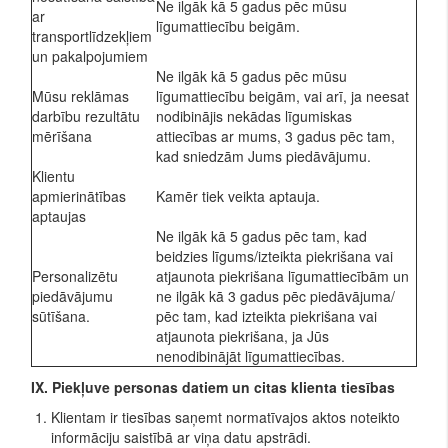
Ne ilgāk kā 5 gadus pēc mūsu
ar
līgumattiecību beigām.
transportlīdzekļiem
un pakalpojumiem
Ne ilgāk kā 5 gadus pēc mūsu
Mūsu reklāmas
līgumattiecību beigām, vai arī, ja neesat
darbību rezultātu
nodibinājis nekādas līgumiskas
mērīšana
attiecības ar mums, 3 gadus pēc tam,
kad sniedzām Jums piedāvājumu.
Klientu
apmierinātības
Kamēr tiek veikta aptauja.
aptaujas
Ne ilgāk kā 5 gadus pēc tam, kad
beidzies līgums/izteikta piekrišana vai
Personalizētu
atjaunota piekrišana līgumattiecībām un
piedāvājumu
ne ilgāk kā 3 gadus pēc piedāvājuma/
sūtīšana.
pēc tam, kad izteikta piekrišana vai
atjaunota piekrišana, ja Jūs
nenodibinājāt līgumattiecības.
IX. Piekļuve personas datiem un citas klienta tiesības
Klientam ir tiesības saņemt normatīvajos aktos noteikto
informāciju saistībā ar viņa datu apstrādi.