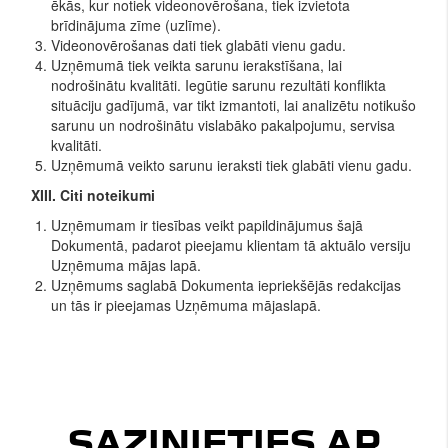
ēkās, kur notiek videonovērošana, tiek izvietota
brīdinājuma zīme (uzlīme).
Videonovērošanas dati tiek glabāti vienu gadu.
Uzņēmumā tiek veikta sarunu ierakstīšana, lai
nodrošinātu kvalitāti. Iegūtie sarunu rezultāti konflikta
situāciju gadījumā, var tikt izmantoti, lai analizētu notikušo
sarunu un nodrošinātu vislabāko pakalpojumu, servisa
kvalitāti.
Uzņēmumā veikto sarunu ieraksti tiek glabāti vienu gadu.
XIII. Citi noteikumi
Uzņēmumam ir tiesības veikt papildinājumus šajā
Dokumentā, padarot pieejamu klientam tā aktuālo versiju
Uzņēmuma mājas lapā.
Uzņēmums saglabā Dokumenta iepriekšējās redakcijas
un tās ir pieejamas Uzņēmuma mājaslapā.
SAZINIETIES AR