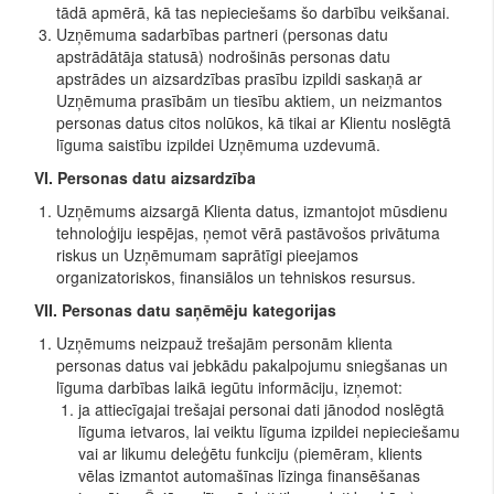
tādā apmērā, kā tas nepieciešams šo darbību veikšanai.
Uzņēmuma sadarbības partneri (personas datu
apstrādātāja statusā) nodrošinās personas datu
apstrādes un aizsardzības prasību izpildi saskaņā ar
Uzņēmuma prasībām un tiesību aktiem, un neizmantos
personas datus citos nolūkos, kā tikai ar Klientu noslēgtā
līguma saistību izpildei Uzņēmuma uzdevumā.
VI. Personas datu aizsardzība
Uzņēmums aizsargā Klienta datus, izmantojot mūsdienu
tehnoloģiju iespējas, ņemot vērā pastāvošos privātuma
riskus un Uzņēmumam saprātīgi pieejamos
organizatoriskos, finansiālos un tehniskos resursus.
VII. Personas datu saņēmēju kategorijas
Uzņēmums neizpauž trešajām personām klienta
personas datus vai jebkādu pakalpojumu sniegšanas un
līguma darbības laikā iegūtu informāciju, izņemot:
ja attiecīgajai trešajai personai dati jānodod noslēgtā
līguma ietvaros, lai veiktu līguma izpildei nepieciešamu
vai ar likumu deleģētu funkciju (piemēram, klients
vēlas izmantot automašīnas līzinga finansēšanas