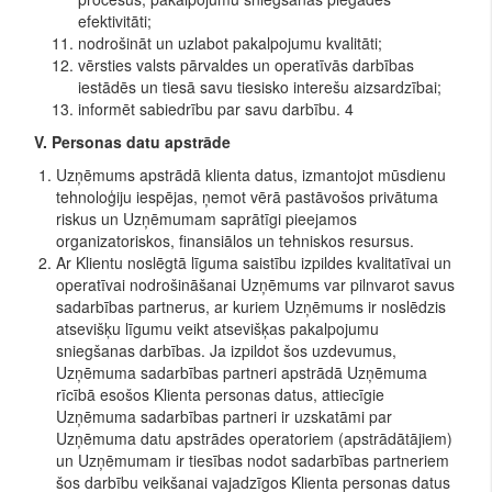
efektivitāti;
nodrošināt un uzlabot pakalpojumu kvalitāti;
vērsties valsts pārvaldes un operatīvās darbības
iestādēs un tiesā savu tiesisko interešu aizsardzībai;
informēt sabiedrību par savu darbību. 4
V. Personas datu apstrāde
Uzņēmums apstrādā klienta datus, izmantojot mūsdienu
tehnoloģiju iespējas, ņemot vērā pastāvošos privātuma
riskus un Uzņēmumam saprātīgi pieejamos
organizatoriskos, finansiālos un tehniskos resursus.
Ar Klientu noslēgtā līguma saistību izpildes kvalitatīvai un
operatīvai nodrošināšanai Uzņēmums var pilnvarot savus
sadarbības partnerus, ar kuriem Uzņēmums ir noslēdzis
atsevišķu līgumu veikt atsevišķas pakalpojumu
sniegšanas darbības. Ja izpildot šos uzdevumus,
Uzņēmuma sadarbības partneri apstrādā Uzņēmuma
rīcībā esošos Klienta personas datus, attiecīgie
Uzņēmuma sadarbības partneri ir uzskatāmi par
Uzņēmuma datu apstrādes operatoriem (apstrādātājiem)
un Uzņēmumam ir tiesības nodot sadarbības partneriem
šos darbību veikšanai vajadzīgos Klienta personas datus