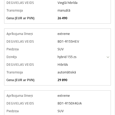
Vieglā hibrīda
manuālā
26 490
extreme
BD1-R155HEV
SUV
hybrid 155 zs
Hibrīds
automātiskā
29 890
extreme
BD1-R150X4GIA
SUV