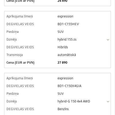
24 490
expression
BD1-C155HEV
SUV
hybrid 155 zs
Hibrīds
automātiskā
27 890
expression
BD1-C150X4GIA
SUV
hybrid-G 150 4x4 AWD
Benzīns