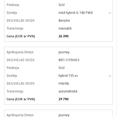
SUV
mild hybrid-G 140 FWD
Benzīns
manuālā
26 390
journey
BD1-J155HEV
SUV
hybrid 155 zs
Hibrīds
automātiskā
29 790
journey