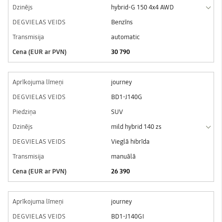
hybrid-G 150 4x4 AWD
Benzīns
automatic
30 790
journey
BD1-J140G
SUV
mild hybrid 140 zs
Vieglā hibrīda
manuālā
26 390
journey
BD1-J140GI