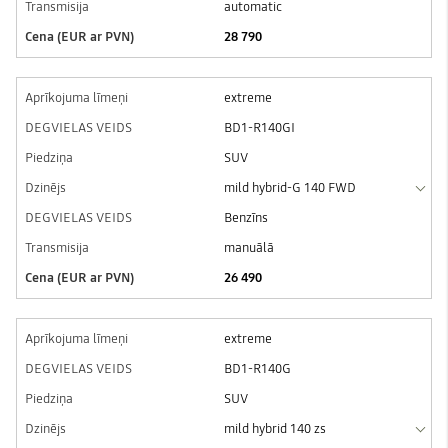
automatic
28 790
extreme
BD1-R140GI
SUV
mild hybrid-G 140 FWD
Benzīns
manuālā
26 490
extreme
BD1-R140G
SUV
mild hybrid 140 zs