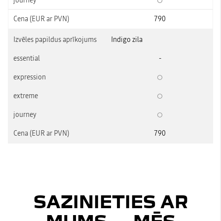
790
Indigo zila
-
790
SAZINIETIES AR
MUMS — MĒS