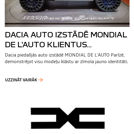
DACIA AUTO IZSTĀDĒ MONDIAL
DE L'AUTO KLIENTUS
IEPAZĪSTINA AR JAUNO ZĪMOLA
Dacia piedalījās auto izstādē MONDIAL DE L’AUTO Parīzē,
demonstrējot visu modeļu klāstu ar zīmola jauno identitāti.
IDENTITĀTI
UZZINĀT VAIRĀK