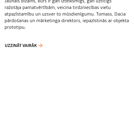
Jaunais dizains, kurš ir gan izteiksmīgs, gan uzticīgs
ražotāja pamatvērtībām, veicina tirdzniecības vietu
atpazīstamību un uzsver to mūsdienīgumu. Tomass, Dacia
pārdošanas un mārketinga direktors, iepazīstinās ar objekta
prototipu.
UZZINĀT VAIRĀK