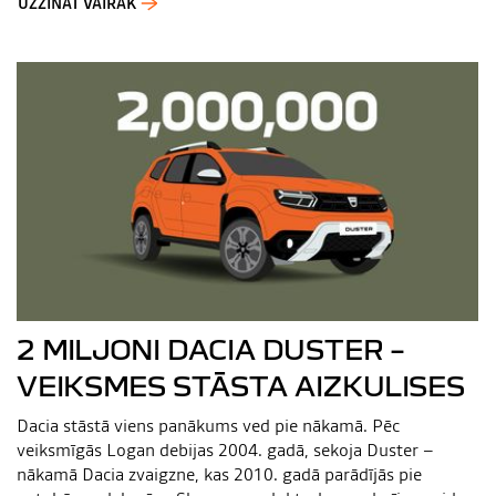
UZZINĀT VAIRĀK
2 MILJONI DACIA DUSTER –
VEIKSMES STĀSTA AIZKULISES
Dacia stāstā viens panākums ved pie nākamā. Pēc
veiksmīgās Logan debijas 2004. gadā, sekoja Duster –
nākamā Dacia zvaigzne, kas 2010. gadā parādījās pie