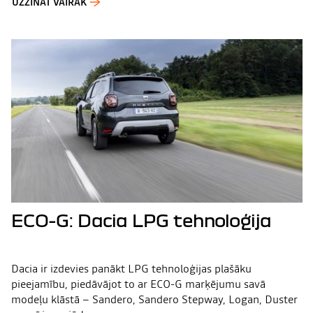
UZZINĀT VAIRĀK
ECO-G: Dacia LPG tehnoloģija
Dacia ir izdevies panākt LPG tehnoloģijas plašāku
pieejamību, piedāvājot to ar ECO-G marķējumu savā
modeļu klāstā – Sandero, Sandero Stepway, Logan, Duster