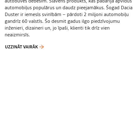
autobūves debesīm. Slavens produkts, kas padarīja apvidus
automobiļus populārus un daudz pieejamākus. Šogad Dacia
Duster ir iemesls svinībām – pārdoti 2 miljoni automobiļu
gandrīz 60 valstīs. Šo desmit gadus ilgo piedzīvojumu
inženieri, dizaineri un, jo īpaši, klienti tik drīz vien
neaizmirsīs.
UZZINĀT VAIRĀK