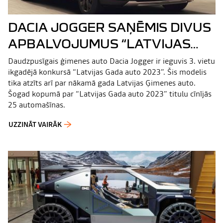
DACIA JOGGER SAŅĒMIS DIVUS
APBALVOJUMUS “LATVIJAS
GADA AUTO 2023” KONKURSĀ
Daudzpusīgais ģimenes auto Dacia Jogger ir ieguvis 3. vietu
ikgadējā konkursā “Latvijas Gada auto 2023”. Šis modelis
tika atzīts arī par nākamā gada Latvijas Ģimenes auto.
Šogad kopumā par “Latvijas Gada auto 2023” titulu cīnījās
25 automašīnas.
UZZINĀT VAIRĀK