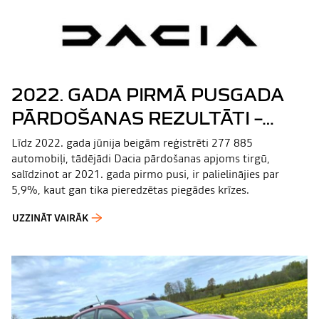
2022. GADA PIRMĀ PUSGADA
PĀRDOŠANAS REZULTĀTI –
DACIA TURPINA IZAUGSMI,
Līdz 2022. gada jūnija beigām reģistrēti 277 885
automobiļi, tādējādi Dacia pārdošanas apjoms tirgū,
ZĪMOLAM NOSTIPRINOT SAVU
salīdzinot ar 2021. gada pirmo pusi, ir palielinājies par
POZĪCIJU AUTO
5,9%, kaut gan tika pieredzētas piegādes krīzes.
MAZUMTIRDZNIECĪBĀ EIROPĀ
UZZINĀT VAIRĀK