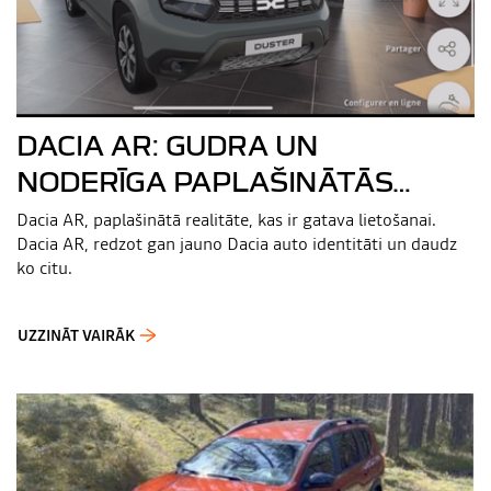
DACIA AR: GUDRA UN
NODERĪGA PAPLAŠINĀTĀS
REALITĀTES LIETOTNE
Dacia AR, paplašinātā realitāte, kas ir gatava lietošanai.
Dacia AR, redzot gan jauno Dacia auto identitāti un daudz
ko citu.
UZZINĀT VAIRĀK