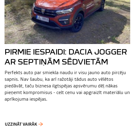
PIRMIE IESPAIDI: DACIA JOGGER
AR SEPTIŅĀM SĒDVIETĀM
Perfekts auto par smiekla naudu ir visu jauno auto pircēju
sapnis. Nav šaubu, ka arī ražotāji tādus auto vēlētos
piedāvāt, taču biznesa ilgtspējas apsvērumu dēļ nākas
pieņemt kompromisus - celt cenu vai apgraizīt materiālu un
aprīkojuma iespējas.
UZZINĀT VAIRĀK