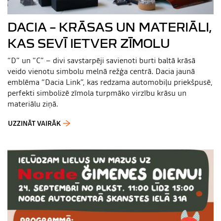
DACIA – KRĀSAS UN MATERIĀLI,
KAS SEVĪ IETVER ZĪMOLU
“D” un “C” – divi savstarpēji savienoti burti baltā krāsā
veido vienotu simbolu melnā režģa centrā. Dacia jaunā
emblēma “Dacia Link”, kas redzama automobiļu priekšpusē,
perfekti simbolizē zīmola turpmāko virzību krāsu un
materiālu ziņā.
UZZINĀT VAIRĀK