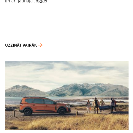
un arī jaunajā Jogger.
UZZINĀT VAIRĀK