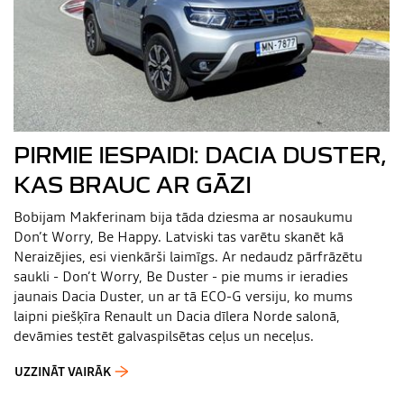
PIRMIE IESPAIDI: DACIA DUSTER,
KAS BRAUC AR GĀZI
Bobijam Makferinam bija tāda dziesma ar nosaukumu
Don’t Worry, Be Happy. Latviski tas varētu skanēt kā
Neraizējies, esi vienkārši laimīgs. Ar nedaudz pārfrāzētu
saukli - Don’t Worry, Be Duster - pie mums ir ieradies
jaunais Dacia Duster, un ar tā ECO-G versiju, ko mums
laipni piešķīra Renault un Dacia dīlera Norde salonā,
devāmies testēt galvaspilsētas ceļus un neceļus.
UZZINĀT VAIRĀK