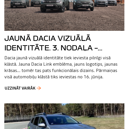
JAUNĀ DACIA VIZUĀLĀ
IDENTITĀTE. 3. NODAĻA –
AUTOMAŠĪNAS
Dacia jaunā vizuālā identitāte tiek ieviesta pilnīgi visā
klāstā. Jauna Dacia Link emblēma, jauns logotips, jaunas
krāsas... tomēr tas pats funkcionālais dizains. Pārmaiņas
visā automobiļu klāstā tiks ieviestas no 16. jūnija.
UZZINĀT VAIRĀK