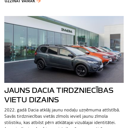
UZZINĀT VAIRĀK
JAUNS DACIA TIRDZNIECĪBAS
VIETU DIZAINS
2022. gadā Dacia atklāj jaunu nodaļu uzņēmuma attīstībā.
Savās tirdzniecības vietās zīmols ievieš jaunu zīmola
stilistiku, kas atbilst pērn atklātajai vizuālajai identitātei.